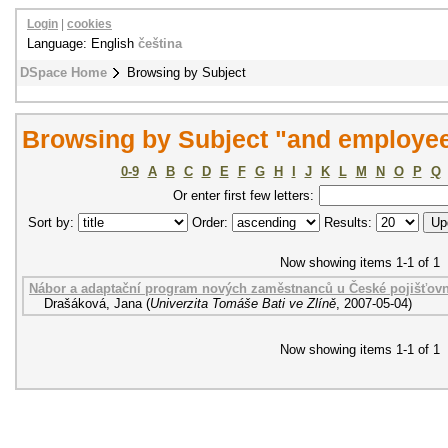
Login
|
cookies
Language: English
čeština
DSpace Home
Browsing by Subject
Browsing by Subject "and employee
0-9
A
B
C
D
E
F
G
H
I
J
K
L
M
N
O
P
Q
Or enter first few letters:
Sort by:
Order:
Results:
Now showing items 1-1 of 1
Nábor a adaptační program nových zaměstnanců u České pojišťovn
Drašáková, Jana
(
Univerzita Tomáše Bati ve Zlíně
,
2007-05-04
)
Now showing items 1-1 of 1