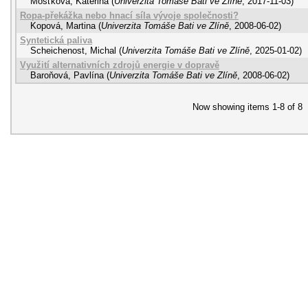
Mošťková, Kateřina
(
Univerzita Tomáše Bati ve Zlíně
,
2017-11-03
)
Ropa-překážka nebo hnací síla vývoje společnosti?
Kopová, Martina
(
Univerzita Tomáše Bati ve Zlíně
,
2008-06-02
)
Syntetická paliva
Scheichenost, Michal
(
Univerzita Tomáše Bati ve Zlíně
,
2025-01-02
)
Využití alternativních zdrojů energie v dopravě
Baroňová, Pavlína
(
Univerzita Tomáše Bati ve Zlíně
,
2008-06-02
)
Now showing items 1-8 of 8