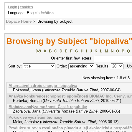
Login
|
cookies
Language: English
čeština
DSpace Home
Browsing by Subject
Browsing by Subject "biopaliva
0-9
A
B
C
D
E
F
G
H
I
J
K
L
M
N
O
P
Q
Or enter first few letters:
Sort by:
Order:
Results:
Now showing items 1-8 of 8
Alternativní zdroje energie - biopaliva
Požárová, Ivana
(
Univerzita Tomáše Bati ve Zlíně
,
2007-06-04
)
Analýza konkurenceschopnosti společnosti BIOMAC Ing. Černý, s.r
Borůvka, Roman
(
Univerzita Tomáše Bati ve Zlíně
,
2010-05-21
)
Biobáze-analýza možností České republiky
Zaoralová, Jana
(
Univerzita Tomáše Bati ve Zlíně
,
2006-01-06
)
Pokrok ve využívání biomasy
Melar, Jaroslav
(
Univerzita Tomáše Bati ve Zlíně
,
2006-06-13
)
Produkce surovin rostlinného původu a její ekologické a hospodá