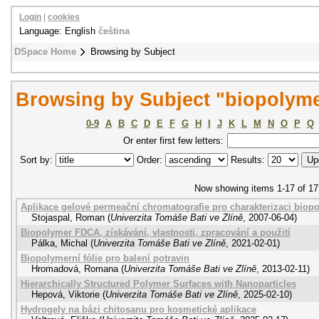
Login
|
cookies
Language: English
čeština
DSpace Home
Browsing by Subject
Browsing by Subject "biopolym
0-9
A
B
C
D
E
F
G
H
I
J
K
L
M
N
O
P
Q
Or enter first few letters:
Sort by:
Order:
Results:
Now showing items 1-17 of 17
Aplikace gelové permeační chromatografie pro charakterizaci biop
Stojaspal, Roman
(
Univerzita Tomáše Bati ve Zlíně
,
2007-06-04
)
Biopolymer FDCA, získávání, vlastnosti, zpracování a použití
Pálka, Michal
(
Univerzita Tomáše Bati ve Zlíně
,
2021-02-01
)
Biopolymerní fólie pro balení potravin
Hromadová, Romana
(
Univerzita Tomáše Bati ve Zlíně
,
2013-02-11
)
Hierarchically Structured Polymer Surfaces with Nanoparticles
Hepová, Viktorie
(
Univerzita Tomáše Bati ve Zlíně
,
2025-02-10
)
Hydrogely na bázi chitosanu pro kosmetické aplikace