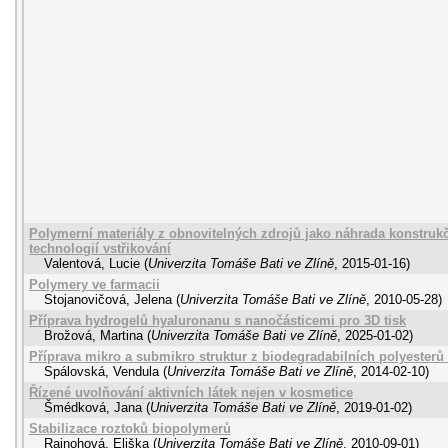
Polymerní materiály z obnovitelných zdrojů jako náhrada konstruk
technologií vstřikování
Valentová, Lucie
(
Univerzita Tomáše Bati ve Zlíně
,
2015-01-16
)
Polymery ve farmacii
Stojanovičová, Jelena
(
Univerzita Tomáše Bati ve Zlíně
,
2010-05-28
)
Příprava hydrogelů hyaluronanu s nanočásticemi pro 3D tisk
Brožová, Martina
(
Univerzita Tomáše Bati ve Zlíně
,
2025-01-02
)
Příprava mikro a submikro struktur z biodegradabilních polyesterů 
Spálovská, Vendula
(
Univerzita Tomáše Bati ve Zlíně
,
2014-02-10
)
Řízené uvolňování aktivních látek nejen v kosmetice
Šmédková, Jana
(
Univerzita Tomáše Bati ve Zlíně
,
2019-01-02
)
Stabilizace roztoků biopolymerů
Rajnohová, Eliška
(
Univerzita Tomáše Bati ve Zlíně
,
2010-09-01
)