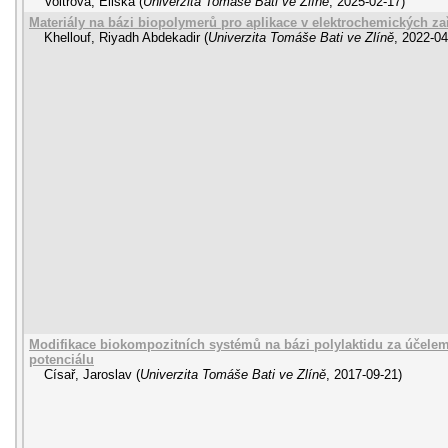
Voltrová, Eliška
(
Univerzita Tomáše Bati ve Zlíně
,
2025-02-17
)
Materiály na bázi biopolymerů pro aplikace v elektrochemických za
Khellouf, Riyadh Abdekadir
(
Univerzita Tomáše Bati ve Zlíně
,
2022-04
Modifikace biokompozitních systémů na bázi polylaktidu za účelem 
potenciálu
Císař, Jaroslav
(
Univerzita Tomáše Bati ve Zlíně
,
2017-09-21
)