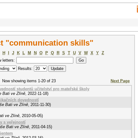
t "communication skills"
H
I
J
K
L
M
N
O
P
Q
R
S
T
U
V
W
X
Y
Z
w letters:
Results:
Now showing items 1-20 of 23
Next Page
dností studentů učitelství pro mateřské školy
 Bati ve Zlíně
,
2022-11-18
)
nikačních dovedností
še Bati ve Zlíně
,
2011-11-30
)
ti ve Zlíně
,
2010-05-05
)
 s veřejností
še Bati ve Zlíně
,
2011-04-15
)
lientem
ti ve Zlíně
,
2012-03-16
)