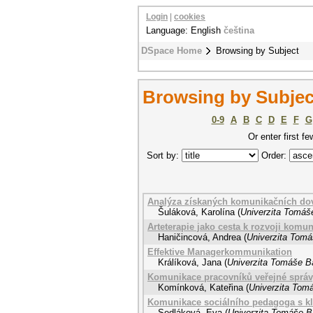
Login
|
cookies
Language: English
čeština
DSpace Home
Browsing by Subject
Browsing by Subjec
0-9
A
B
C
D
E
F
G
Or enter first fe
Sort by:
Order:
Analýza získaných komunikačních dove
Šuláková, Karolína
(
Univerzita Tomáše
Arteterapie jako cesta k rozvoji komu
Haničincová, Andrea
(
Univerzita Tomá
Effektive Managerkommunikation
Králíková, Jana
(
Univerzita Tomáše Ba
Komunikace pracovníků veřejné správy
Komínková, Kateřina
(
Univerzita Tomá
Komunikace sociálního pedagoga s k
Sedláková, Eva
(
Univerzita Tomáše Ba