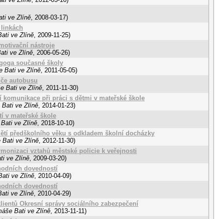
ti ve Zlíně
,
2008-03-17
)
 linkách
ati ve Zlíně
,
2009-11-25
)
motivační nástroje
ati ve Zlíně
,
2006-05-26
)
agoga současné školy
 Bati ve Zlíně
,
2011-05-05
)
iče autobusu
e Bati ve Zlíně
,
2011-11-30
)
 komunikace při práci s dětmi v mateřské škole
Bati ve Zlíně
,
2014-01-23
)
í v mateřské škole
Bati ve Zlíně
,
2018-10-10
)
ětí předškolního věku s odkladem školní docházky
 Bati ve Zlíně
,
2012-11-30
)
monizaci vztahů městské policie k veřejnosti
i ve Zlíně
,
2009-03-20
)
hodních dovedností
ati ve Zlíně
,
2010-04-09
)
hodních dovedností
ati ve Zlíně
,
2010-04-29
)
ientů Okresní správy sociálního zabezpečení
máše Bati ve Zlíně
,
2013-11-11
)