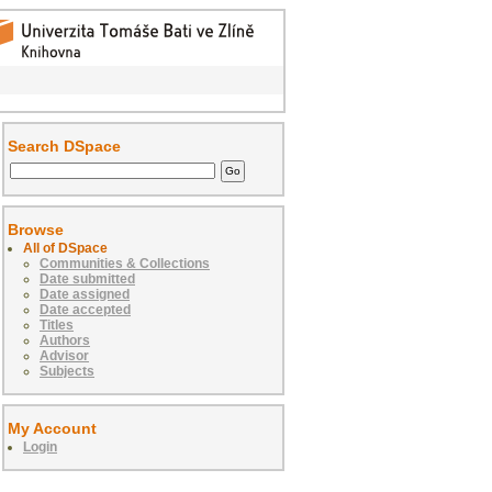
Search DSpace
Browse
All of DSpace
Communities & Collections
Date submitted
Date assigned
Date accepted
Titles
Authors
Advisor
Subjects
My Account
Login