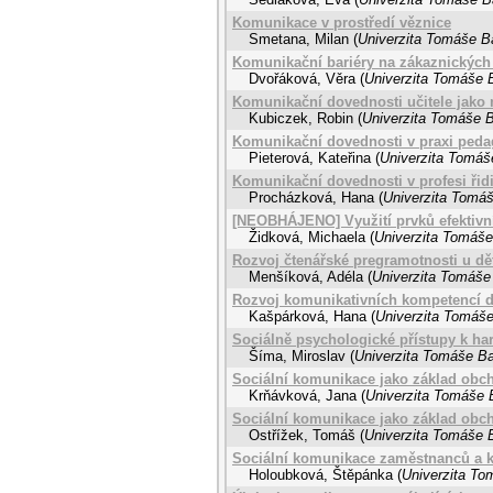
Komunikace v prostředí věznice
Smetana, Milan
(
Univerzita Tomáše Ba
Komunikační bariéry na zákaznických
Dvořáková, Věra
(
Univerzita Tomáše B
Komunikační dovednosti učitele jako 
Kubiczek, Robin
(
Univerzita Tomáše B
Komunikační dovednosti v praxi ped
Pieterová, Kateřina
(
Univerzita Tomáše
Komunikační dovednosti v profesi řid
Procházková, Hana
(
Univerzita Tomáš
[NEOBHÁJENO] Využití prvků efektivní
Židková, Michaela
(
Univerzita Tomáše 
Rozvoj čtenářské pregramotnosti u dět
Menšíková, Adéla
(
Univerzita Tomáše 
Rozvoj komunikativních kompetencí d
Kašpárková, Hana
(
Univerzita Tomáše
Sociálně psychologické přístupy k har
Šíma, Miroslav
(
Univerzita Tomáše Bat
Sociální komunikace jako základ obc
Krňávková, Jana
(
Univerzita Tomáše B
Sociální komunikace jako základ obc
Ostřížek, Tomáš
(
Univerzita Tomáše B
Sociální komunikace zaměstnanců a kl
Holoubková, Štěpánka
(
Univerzita To