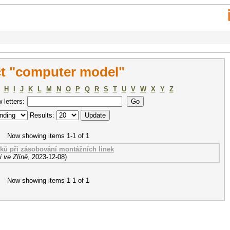
t "computer model"
H
I
J
K
L
M
N
O
P
Q
R
S
T
U
V
W
X
Y
Z
w letters:
Results:
Now showing items 1-1 of 1
íků při zásobování montážních linek
 ve Zlíně
,
2023-12-08
)
Now showing items 1-1 of 1