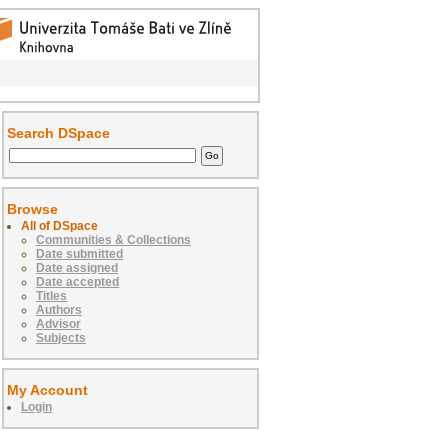
Search DSpace
Browse
All of DSpace
Communities & Collections
Date submitted
Date assigned
Date accepted
Titles
Authors
Advisor
Subjects
My Account
Login