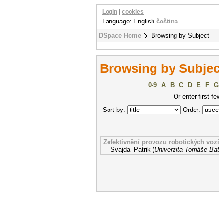
Login
|
cookies
Language: English
čeština
DSpace Home
Browsing by Subject
Browsing by Subjec
0-9
A
B
C
D
E
F
G
Or enter first fe
Sort by:
Order:
Zefektivnění provozu robotických voz
Svajda, Patrik
(
Univerzita Tomáše Bati