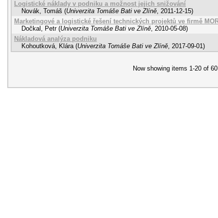
Logistické náklady v podniku a možnost jejich snižování
Novák, Tomáš
(
Univerzita Tomáše Bati ve Zlíně
,
2011-12-15
)
Marketingové a logistické řešení technických projektů ve firmě M
Dočkal, Petr
(
Univerzita Tomáše Bati ve Zlíně
,
2010-05-08
)
Nákladová analýza podniku
Kohoutková, Klára
(
Univerzita Tomáše Bati ve Zlíně
,
2017-09-01
)
Now showing items 1-20 of 60