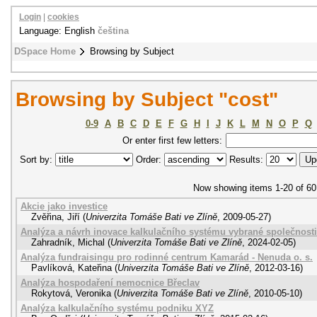
Login
|
cookies
Language: English
čeština
DSpace Home
Browsing by Subject
Browsing by Subject "cost"
0-9
A
B
C
D
E
F
G
H
I
J
K
L
M
N
O
P
Q
Or enter first few letters:
Sort by:
Order:
Results:
Now showing items 1-20 of 60
Akcie jako investice
Zvěřina, Jiří
(
Univerzita Tomáše Bati ve Zlíně
,
2009-05-27
)
Analýza a návrh inovace kalkulačního systému vybrané společnosti
Zahradník, Michal
(
Univerzita Tomáše Bati ve Zlíně
,
2024-02-05
)
Analýza fundraisingu pro rodinné centrum Kamarád - Nenuda o. s.
Pavlíková, Kateřina
(
Univerzita Tomáše Bati ve Zlíně
,
2012-03-16
)
Analýza hospodaření nemocnice Břeclav
Rokytová, Veronika
(
Univerzita Tomáše Bati ve Zlíně
,
2010-05-10
)
Analýza kalkulačního systému podniku XYZ