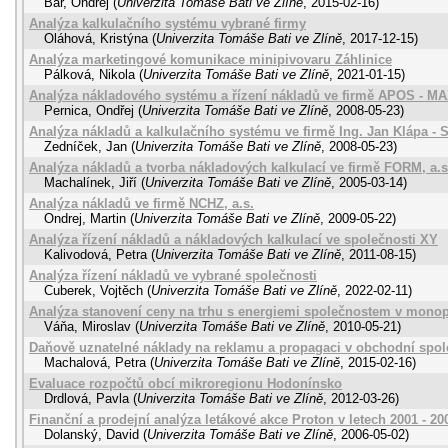
Bar, Ondřej
(
Univerzita Tomáše Bati ve Zlíně
,
2015-02-16
)
Analýza kalkulačního systému vybrané firmy
Oláhová, Kristýna
(
Univerzita Tomáše Bati ve Zlíně
,
2017-12-15
)
Analýza marketingové komunikace minipivovaru Záhlinice
Pálková, Nikola
(
Univerzita Tomáše Bati ve Zlíně
,
2021-01-15
)
Analýza nákladového systému a řízení nákladů ve firmě APOS - MAX
Pernica, Ondřej
(
Univerzita Tomáše Bati ve Zlíně
,
2008-05-23
)
Analýza nákladů a kalkulačního systému ve firmě Ing. Jan Klápa -
Zedníček, Jan
(
Univerzita Tomáše Bati ve Zlíně
,
2008-05-23
)
Analýza nákladů a tvorba nákladových kalkulací ve firmě FORM, a.s
Machalínek, Jiří
(
Univerzita Tomáše Bati ve Zlíně
,
2005-03-14
)
Analýza nákladů ve firmě NCHZ, a.s.
Ondrej, Martin
(
Univerzita Tomáše Bati ve Zlíně
,
2009-05-22
)
Analýza řízení nákladů a nákladových kalkulací ve společnosti XY
Kalivodová, Petra
(
Univerzita Tomáše Bati ve Zlíně
,
2011-08-15
)
Analýza řízení nákladů ve vybrané společnosti
Cuberek, Vojtěch
(
Univerzita Tomáše Bati ve Zlíně
,
2022-02-11
)
Analýza stanovení ceny na trhu s energiemi společnostem v mono
Váňa, Miroslav
(
Univerzita Tomáše Bati ve Zlíně
,
2010-05-21
)
Daňově uznatelné náklady na reklamu a propagaci v obchodní spol
Machalová, Petra
(
Univerzita Tomáše Bati ve Zlíně
,
2015-02-16
)
Evaluace rozpočtů obcí mikroregionu Hodonínsko
Drdlová, Pavla
(
Univerzita Tomáše Bati ve Zlíně
,
2012-03-26
)
Finanční a prodejní analýza letákové akce Proton v letech 2001 - 20
Dolanský, David
(
Univerzita Tomáše Bati ve Zlíně
,
2006-05-02
)