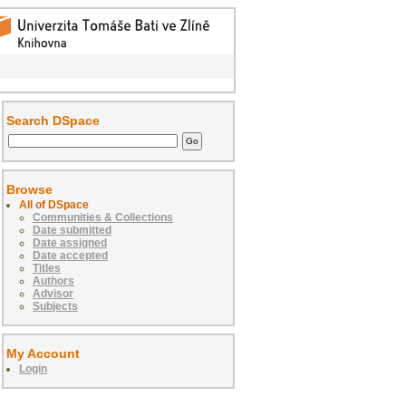
Search DSpace
Browse
All of DSpace
Communities & Collections
Date submitted
Date assigned
Date accepted
Titles
Authors
Advisor
Subjects
My Account
Login