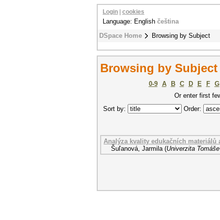
Login
|
cookies
Language: English
čeština
DSpace Home
Browsing by Subject
Browsing by Subject 
0-9
A
B
C
D
E
F
G
Or enter first fe
Sort by:
Order:
Analýza kvality edukačních materiálů
Šuľanová, Jarmila
(
Univerzita Tomáše 