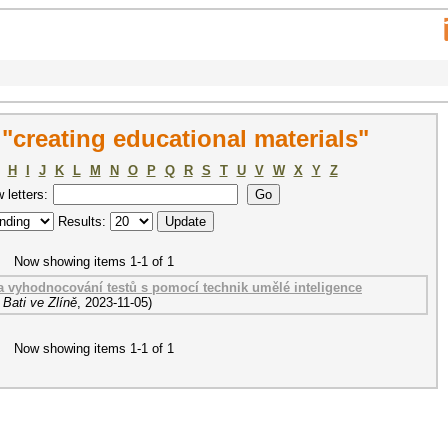
"creating educational materials"
H
I
J
K
L
M
N
O
P
Q
R
S
T
U
V
W
X
Y
Z
w letters:
Results:
Now showing items 1-1 of 1
 a vyhodnocování testů s pomocí technik umělé inteligence
Bati ve Zlíně
,
2023-11-05
)
Now showing items 1-1 of 1