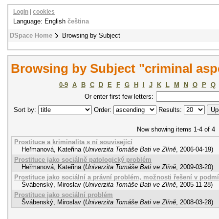
Login
|
cookies
Language: English
čeština
DSpace Home
Browsing by Subject
Browsing by Subject "criminal asp
0-9
A
B
C
D
E
F
G
H
I
J
K
L
M
N
O
P
Q
Or enter first few letters:
Sort by:
Order:
Results:
Now showing items 1-4 of 4
Prostituce a kriminalita s ní související
Heřmanová, Kateřina
(
Univerzita Tomáše Bati ve Zlíně
,
2006-04-19
)
Prostituce jako sociálně patologický problém
Heřmanová, Kateřina
(
Univerzita Tomáše Bati ve Zlíně
,
2009-03-20
)
Prostituce jako sociální a právní problém, možnosti řešení v pod
Švábenský, Miroslav
(
Univerzita Tomáše Bati ve Zlíně
,
2005-11-28
)
Prostituce jako sociální problém
Švábenský, Miroslav
(
Univerzita Tomáše Bati ve Zlíně
,
2008-03-28
)