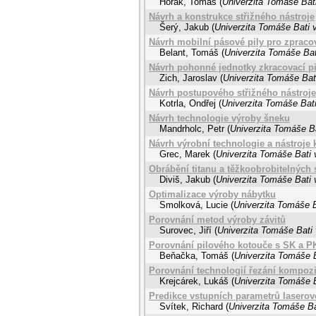
Horák, Tomáš
(
Univerzita Tomáše Bati
Návrh a konstrukce střižného nástroje
Šerý, Jakub
(
Univerzita Tomáše Bati v
Návrh mobilní pásové pily pro zpraco
Belant, Tomáš
(
Univerzita Tomáše Bat
Návrh pohonné jednotky zkracovací p
Zich, Jaroslav
(
Univerzita Tomáše Bati
Návrh postupového střižného nástroj
Kotrla, Ondřej
(
Univerzita Tomáše Bati
Návrh technologie výroby šneku
Mandrholc, Petr
(
Univerzita Tomáše Ba
Návrh výrobní technologie a nástroje
Grec, Marek
(
Univerzita Tomáše Bati 
Obrábění titanu a těžkoobrobitelných 
Diviš, Jakub
(
Univerzita Tomáše Bati 
Optimalizace výroby nábytku
Smolková, Lucie
(
Univerzita Tomáše B
Porovnání metod výroby závitů
Surovec, Jiří
(
Univerzita Tomáše Bati 
Porovnání pilového kotouče s SK a P
Beňačka, Tomáš
(
Univerzita Tomáše B
Porovnání technologií řezání kompozi
Krejcárek, Lukáš
(
Univerzita Tomáše B
Predikce vstupních parametrů laserov
Svítek, Richard
(
Univerzita Tomáše Ba