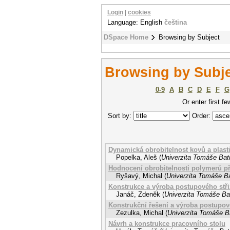
Login
|
cookies
Language: English
čeština
DSpace Home
Browsing by Subject
Browsing by Subje
0-9
A
B
C
D
E
F
G
Or enter first fe
Sort by:
Order:
Dynamická obrobitelnost kovů a plastů
Popelka, Aleš
(
Univerzita Tomáše Bati
Hodnocení obrobitelnosti polymerů při
Ryšavý, Michal
(
Univerzita Tomáše Ba
Konstrukce a výroba postupového stři
Janáč, Zdeněk
(
Univerzita Tomáše Bat
Konstrukční řešení a výroba postupov
Zezulka, Michal
(
Univerzita Tomáše Ba
Návrh a konstrukce pracovního stolu