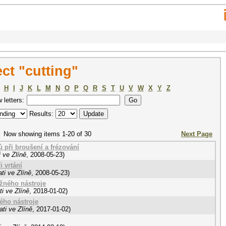
ct "cutting"
H
I
J
K
L
M
N
O
P
Q
R
S
T
U
V
W
X
Y
Z
w letters:
Results:
Now showing items 1-20 of 30
Next Page
 při broušení a frézování
 ve Zlíně
,
2008-05-23
)
 vrtání
ti ve Zlíně
,
2008-05-23
)
žného nástroje
i ve Zlíně
,
2018-01-02
)
ého nástroje
ti ve Zlíně
,
2017-01-02
)