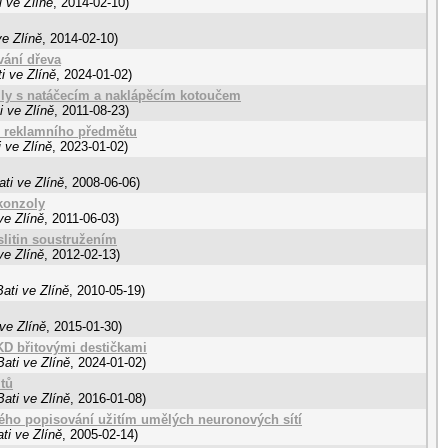
 ve Zlíně
,
2014-02-10
)
e Zlíně
,
2014-02-10
)
vání dřeva
i ve Zlíně
,
2024-01-02
)
ily s natáčecím a naklápěcím kotoučem
 ve Zlíně
,
2011-08-23
)
e reklamního předmětu
 ve Zlíně
,
2023-01-02
)
ti ve Zlíně
,
2008-06-06
)
 konzoly
ve Zlíně
,
2011-06-03
)
slitin soustružením
ve Zlíně
,
2012-02-13
)
ati ve Zlíně
,
2010-05-19
)
ve Zlíně
,
2015-01-30
)
KD břitovými destičkami
ati ve Zlíně
,
2024-01-02
)
tů
ati ve Zlíně
,
2016-01-08
)
ého popisování užitím umělých neuronových sítí
ti ve Zlíně
,
2005-02-14
)