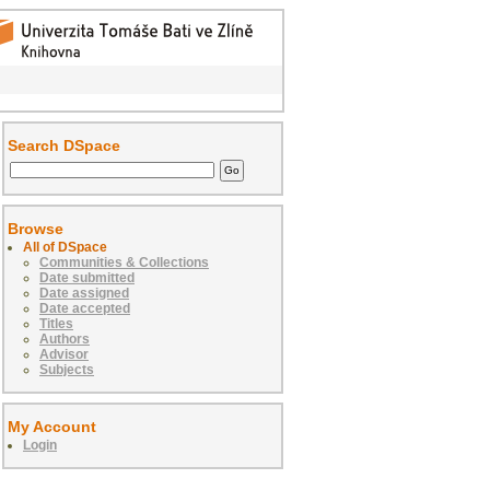
Search DSpace
Browse
All of DSpace
Communities & Collections
Date submitted
Date assigned
Date accepted
Titles
Authors
Advisor
Subjects
My Account
Login