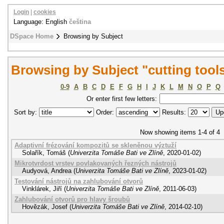
Login
|
cookies
Language: English
čeština
DSpace Home
Browsing by Subject
Browsing by Subject "cutting tool
0-9
A
B
C
D
E
F
G
H
I
J
K
L
M
N
O
P
Q
Or enter first few letters:
Sort by:
Order:
Results:
Now showing items 1-4 of 4
Adaptivní frézování kompozitů se skleněnou výztuží
Solařík, Tomáš
(
Univerzita Tomáše Bati ve Zlíně
,
2020-01-02
)
Mikrotvrdost vrstev povlakovaných řezných nástrojů
Audyová, Andrea
(
Univerzita Tomáše Bati ve Zlíně
,
2023-01-02
)
Testování nástrojů na zahlubování otvorů
Vinklárek, Jiří
(
Univerzita Tomáše Bati ve Zlíně
,
2011-06-03
)
Zahlubování otvorů pro hlavy šroubů
Hovězák, Josef
(
Univerzita Tomáše Bati ve Zlíně
,
2014-02-10
)