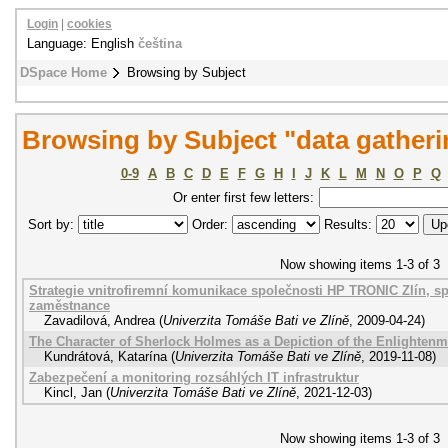
Login
|
cookies
Language: English
čeština
DSpace Home
Browsing by Subject
Browsing by Subject "data gatheri
0-9
A
B
C
D
E
F
G
H
I
J
K
L
M
N
O
P
Q
Or enter first few letters:
Sort by:
Order:
Results:
Now showing items 1-3 of 3
Strategie vnitrofiremní komunikace společnosti HP TRONIC Zlín, spo
zaměstnance
Zavadilová, Andrea
(
Univerzita Tomáše Bati ve Zlíně
,
2009-04-24
)
The Character of Sherlock Holmes as a Depiction of the Enlightenme
Kundrátová, Katarína
(
Univerzita Tomáše Bati ve Zlíně
,
2019-11-08
)
Zabezpečení a monitoring rozsáhlých IT infrastruktur
Kincl, Jan
(
Univerzita Tomáše Bati ve Zlíně
,
2021-12-03
)
Now showing items 1-3 of 3