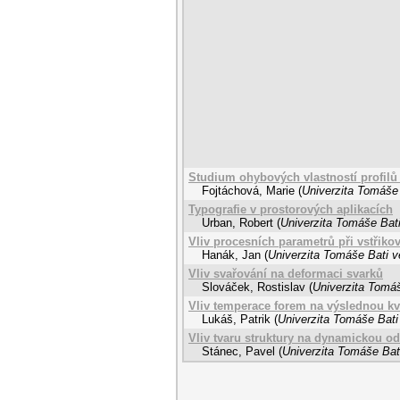
Studium ohybových vlastností profil
Fojtáchová, Marie
(
Univerzita Tomáše 
Typografie v prostorových aplikacích
Urban, Robert
(
Univerzita Tomáše Bati
Vliv procesních parametrů při vstřiko
Hanák, Jan
(
Univerzita Tomáše Bati v
Vliv svařování na deformaci svarků
Slováček, Rostislav
(
Univerzita Tomáš
Vliv temperace forem na výslednou kva
Lukáš, Patrik
(
Univerzita Tomáše Bati
Vliv tvaru struktury na dynamickou o
Stánec, Pavel
(
Univerzita Tomáše Bati