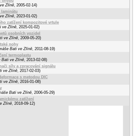
i ohybu
ve Zlíně
,
2005-02-14
)
z laminátu
ve Zlíně
,
2023-01-02
)
ho zatížení kompozitové vrtule
 ve Zlíně
,
2025-01-02
)
metů osobních vozidel
i ve Zlíně
,
2009-05-20
)
ětské nohy
máše Bati ve Zlíně
,
2011-08-19
)
čení termoplastu
 Bati ve Zlíně
,
2013-02-08
)
ači síly a zpracování signálu
i ve Zlíně
,
2017-02-03
)
deformace s metodou DIC
i ve Zlíně
,
2016-01-08
)
y
máše Bati ve Zlíně
,
2006-05-29
)
namickému zatížení
e Zlíně
,
2018-09-12
)