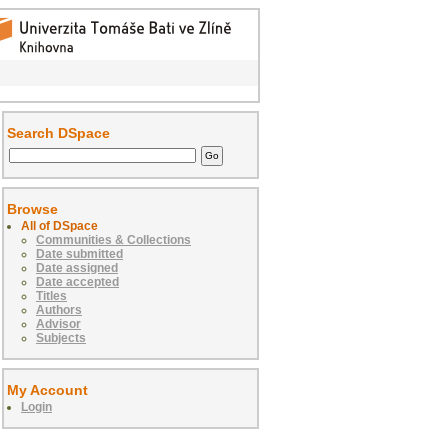
Search DSpace
Browse
All of DSpace
Communities & Collections
Date submitted
Date assigned
Date accepted
Titles
Authors
Advisor
Subjects
My Account
Login