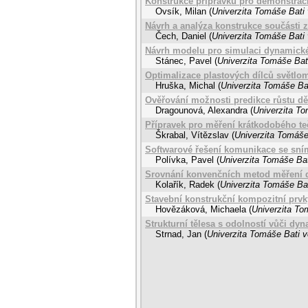
Konstrukce přípravku pro demonstrac
Ovsík, Milan
(
Univerzita Tomáše Bati 
Návrh a analýza konstrukce součásti 
Čech, Daniel
(
Univerzita Tomáše Bati 
Návrh modelu pro simulaci dynamické
Stánec, Pavel
(
Univerzita Tomáše Bati
Optimalizace plastových dílců světlo
Hruška, Michal
(
Univerzita Tomáše Bat
Ověřování možnosti predikce růstu d
Dragounová, Alexandra
(
Univerzita To
Přípravek pro měření krátkodobého te
Škrabal, Vítězslav
(
Univerzita Tomáše
Softwarové řešení komunikace se sním
Polívka, Pavel
(
Univerzita Tomáše Bat
Srovnání konvenčních metod měření 
Kolařík, Radek
(
Univerzita Tomáše Bat
Stavební konstrukční kompozitní prvk
Hovězáková, Michaela
(
Univerzita To
Strukturní tělesa s odolností vůči dy
Strnad, Jan
(
Univerzita Tomáše Bati v