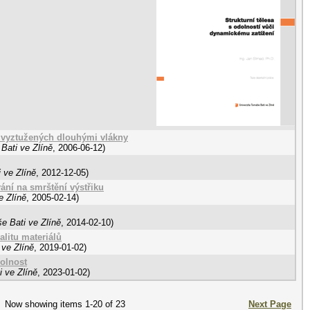
ů vyztužených dlouhými vlákny
Bati ve Zlíně
,
2006-06-12
)
 ve Zlíně
,
2012-12-05
)
vání na smrštění výstřiku
e Zlíně
,
2005-02-14
)
e Bati ve Zlíně
,
2014-02-10
)
litu materiálů
 ve Zlíně
,
2019-01-02
)
dolnost
 ve Zlíně
,
2023-01-02
)
Now showing items 1-20 of 23
Next Page