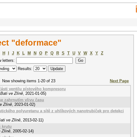
ect "deformace"
H
I
J
K
L
M
N
O
P
Q
R
S
T
U
V
W
X
Y
Z
w letters:
Results:
Now showing items 1-20 of 23
Next Page
ásti ventilu pístového kompresoru
Bati ve Zlíně
,
2021-01-05
)
 se zahrnutím vlivu času
e Zlíně
,
2023-01-02
)
tického polyuretanu a sítě z uhlíkových nanotrubiček pro detekci
ati ve Zlíně
,
2013-02-11
)
 krutu
 Zlíně
,
2005-02-14
)