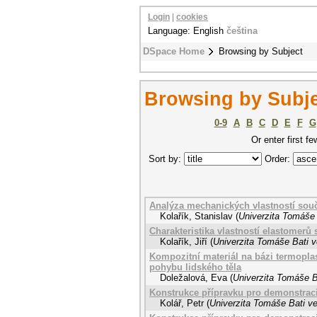
Login
|
cookies
Language: English
čeština
DSpace Home
Browsing by Subject
Browsing by Subj
0-9
A
B
C
D
E
F
G
Or enter first fe
Sort by:
Order:
Analýza mechanických vlastností souč
Kolařík, Stanislav
(
Univerzita Tomáše 
Charakteristika vlastností elastomerů
Kolařík, Jiří
(
Univerzita Tomáše Bati v
Kompozitní materiál na bázi termoplas
pohybu lidského těla
Doležalová, Eva
(
Univerzita Tomáše B
Konstrukce přípravku pro demonstraci
Kolář, Petr
(
Univerzita Tomáše Bati ve