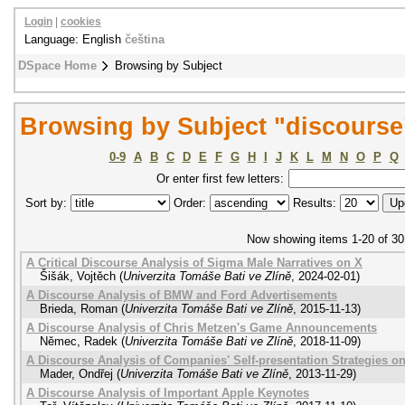
Login
|
cookies
Language: English
čeština
DSpace Home
Browsing by Subject
Browsing by Subject "discourse
0-9
A
B
C
D
E
F
G
H
I
J
K
L
M
N
O
P
Q
Or enter first few letters:
Sort by:
Order:
Results:
Now showing items 1-20 of 30
A Critical Discourse Analysis of Sigma Male Narratives on X
Šišák, Vojtěch
(
Univerzita Tomáše Bati ve Zlíně
,
2024-02-01
)
A Discourse Analysis of BMW and Ford Advertisements
Brieda, Roman
(
Univerzita Tomáše Bati ve Zlíně
,
2015-11-13
)
A Discourse Analysis of Chris Metzen's Game Announcements
Němec, Radek
(
Univerzita Tomáše Bati ve Zlíně
,
2018-11-09
)
A Discourse Analysis of Companies' Self-presentation Strategies o
Mader, Ondřej
(
Univerzita Tomáše Bati ve Zlíně
,
2013-11-29
)
A Discourse Analysis of Important Apple Keynotes