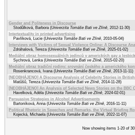
Gender and Politeness in Discourse
Stodůlková, Barbora
(
Univerzita Tomáše Bati ve Zlíně
,
2012-11-30
)
Intertextuality in printed advertising
Pavlíková, Lucie
(
Univerzita Tomáše Bati ve Zlíně
,
2010-05-04
)
Interviews with Victims of Sexual Violence Online: A Discourse Ana
Zdráhalová, Tereza
(
Univerzita Tomáše Bati ve Zlíně
,
2025-01-02
)
Mediální obraz homosexuálních jedinců v amerických gay a lesbick
Sychrová, Lenka
(
Univerzita Tomáše Bati ve Zlíně
,
2015-02-20
)
Mediální obraz tradiční rodiny: srovnání českého a amerického kon
Rosenkrancová, Ivana
(
Univerzita Tomáše Bati ve Zlíně
,
2013-11-11
)
[NEOBHÁJENO] A Discourse Analysis of Celebrity Stories in Britis
Matůšů, Tereza
(
Univerzita Tomáše Bati ve Zlíně
,
2014-11-28
)
[NEOBHÁJENO] An Analysis of Selected News Stories on the BBC 
Havelková, Adéla
(
Univerzita Tomáše Bati ve Zlíně
,
2024-02-01
)
Persuasive Strategies in Alcohol Advertisements
Bartoníková, Anna
(
Univerzita Tomáše Bati ve Zlíně
,
2016-11-11
)
Political Rhetoric in Speeches and Remarks, the Virtual Briefing 
Kojecká, Michaela
(
Univerzita Tomáše Bati ve Zlíně
,
2022-11-07
)
Now showing items 1-20 of 30