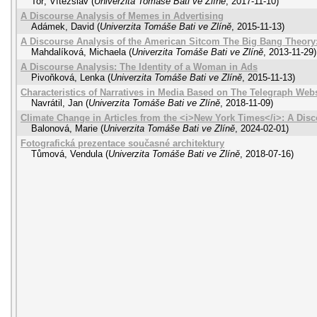
Toř, Vítězslav
(
Univerzita Tomáše Bati ve Zlíně
,
2017-11-10
)
A Discourse Analysis of Memes in Advertising
Adámek, David
(
Univerzita Tomáše Bati ve Zlíně
,
2015-11-13
)
A Discourse Analysis of the American Sitcom The Big Bang Theory: 
Mahdalíková, Michaela
(
Univerzita Tomáše Bati ve Zlíně
,
2013-11-29
)
A Discourse Analysis: The Identity of a Woman in Ads
Pivoňková, Lenka
(
Univerzita Tomáše Bati ve Zlíně
,
2015-11-13
)
Characteristics of Narratives in Media Based on The Telegraph Webs
Navrátil, Jan
(
Univerzita Tomáše Bati ve Zlíně
,
2018-11-09
)
Climate Change in Articles from the <i>New York Times</i>: A Disc
Balonová, Marie
(
Univerzita Tomáše Bati ve Zlíně
,
2024-02-01
)
Fotografická prezentace současné architektury
Tůmová, Vendula
(
Univerzita Tomáše Bati ve Zlíně
,
2018-07-16
)