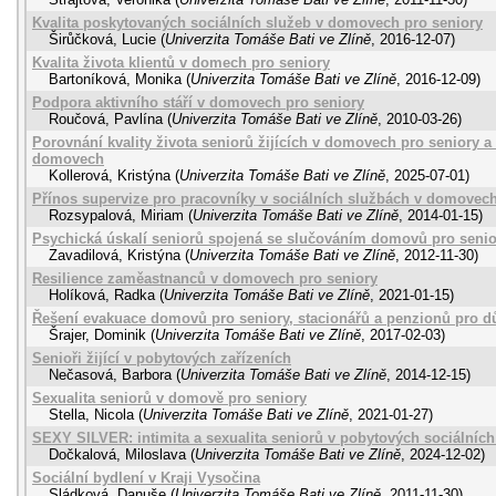
Kvalita poskytovaných sociálních služeb v domovech pro seniory
Širůčková, Lucie
(
Univerzita Tomáše Bati ve Zlíně
,
2016-12-07
)
Kvalita života klientů v domech pro seniory
Bartoníková, Monika
(
Univerzita Tomáše Bati ve Zlíně
,
2016-12-09
)
Podpora aktivního stáří v domovech pro seniory
Roučová, Pavlína
(
Univerzita Tomáše Bati ve Zlíně
,
2010-03-26
)
Porovnání kvality života seniorů žijících v domovech pro seniory a 
domovech
Kollerová, Kristýna
(
Univerzita Tomáše Bati ve Zlíně
,
2025-07-01
)
Přínos supervize pro pracovníky v sociálních službách v domovech
Rozsypalová, Miriam
(
Univerzita Tomáše Bati ve Zlíně
,
2014-01-15
)
Psychická úskalí seniorů spojená se slučováním domovů pro senio
Zavadilová, Kristýna
(
Univerzita Tomáše Bati ve Zlíně
,
2012-11-30
)
Resilience zaměastnanců v domovech pro seniory
Holíková, Radka
(
Univerzita Tomáše Bati ve Zlíně
,
2021-01-15
)
Řešení evakuace domovů pro seniory, stacionářů a penzionů pro 
Šrajer, Dominik
(
Univerzita Tomáše Bati ve Zlíně
,
2017-02-03
)
Senioři žijící v pobytových zařízeních
Nečasová, Barbora
(
Univerzita Tomáše Bati ve Zlíně
,
2014-12-15
)
Sexualita seniorů v domově pro seniory
Stella, Nicola
(
Univerzita Tomáše Bati ve Zlíně
,
2021-01-27
)
SEXY SILVER: intimita a sexualita seniorů v pobytových sociálních
Dočkalová, Miloslava
(
Univerzita Tomáše Bati ve Zlíně
,
2024-12-02
)
Sociální bydlení v Kraji Vysočina
Sládková, Danuše
(
Univerzita Tomáše Bati ve Zlíně
,
2011-11-30
)