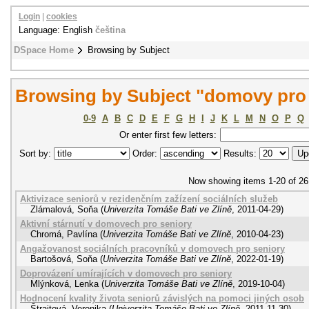
Login
|
cookies
Language: English
čeština
DSpace Home
Browsing by Subject
Browsing by Subject "domovy pro 
0-9
A
B
C
D
E
F
G
H
I
J
K
L
M
N
O
P
Q
Or enter first few letters:
Sort by:
Order:
Results:
Now showing items 1-20 of 26
Aktivizace seniorů v rezidenčním zažízení sociálních služeb
Zlámalová, Soňa
(
Univerzita Tomáše Bati ve Zlíně
,
2011-04-29
)
Aktivní stárnutí v domovech pro seniory
Chromá, Pavlína
(
Univerzita Tomáše Bati ve Zlíně
,
2010-04-23
)
Angažovanost sociálních pracovníků v domovech pro seniory
Bartošová, Soňa
(
Univerzita Tomáše Bati ve Zlíně
,
2022-01-19
)
Doprovázení umírajících v domovech pro seniory
Mlýnková, Lenka
(
Univerzita Tomáše Bati ve Zlíně
,
2019-10-04
)
Hodnocení kvality života seniorů závislých na pomoci jiných osob
Štrajtová, Veronika
(
Univerzita Tomáše Bati ve Zlíně
,
2011-11-30
)