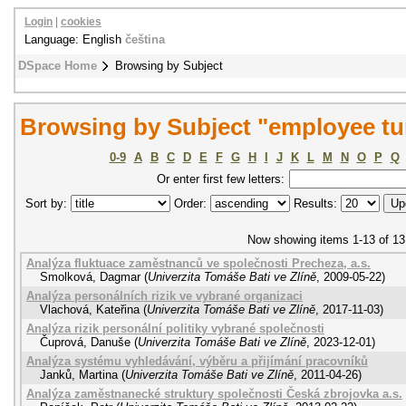
Login
|
cookies
Language: English
čeština
DSpace Home
Browsing by Subject
Browsing by Subject "employee tu
0-9
A
B
C
D
E
F
G
H
I
J
K
L
M
N
O
P
Q
Or enter first few letters:
Sort by:
Order:
Results:
Now showing items 1-13 of 13
Analýza fluktuace zaměstnanců ve společnosti Precheza, a.s.
Smolková, Dagmar
(
Univerzita Tomáše Bati ve Zlíně
,
2009-05-22
)
Analýza personálních rizik ve vybrané organizaci
Vlachová, Kateřina
(
Univerzita Tomáše Bati ve Zlíně
,
2017-11-03
)
Analýza rizik personální politiky vybrané společnosti
Čuprová, Danuše
(
Univerzita Tomáše Bati ve Zlíně
,
2023-12-01
)
Analýza systému vyhledávání, výběru a přijímání pracovníků
Janků, Martina
(
Univerzita Tomáše Bati ve Zlíně
,
2011-04-26
)
Analýza zaměstnanecké struktury společnosti Česká zbrojovka a.s.