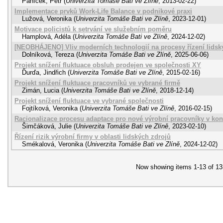
Paníček, Petr
(
Univerzita Tomáše Bati ve Zlíně
,
2013-02-22
)
Implementace prvků Work-Life Balance v podnikové praxi
Lužová, Veronika
(
Univerzita Tomáše Bati ve Zlíně
,
2023-12-01
)
Motivace policistů k setrvání ve služebním poměru
Hamplová, Adéla
(
Univerzita Tomáše Bati ve Zlíně
,
2024-12-02
)
[NEOBHÁJENO] Vliv moderních technologií na procesy řízení lidsk
Dolníková, Tereza
(
Univerzita Tomáše Bati ve Zlíně
,
2025-06-06
)
Projekt snížení fluktuace obsluh prodejen ve společnosti XY
Ďurďa, Jindřich
(
Univerzita Tomáše Bati ve Zlíně
,
2015-02-16
)
Projekt snížení fluktuace pracovníků ve vybrané firmě
Zimán, Lucia
(
Univerzita Tomáše Bati ve Zlíně
,
2018-12-14
)
Projekt snížení fluktuace ve vybrané společnosti
Fojtíková, Veronika
(
Univerzita Tomáše Bati ve Zlíně
,
2016-02-15
)
Racionalizace procesu adaptace pro nové výrobní pracovníky v kont
Šimčáková, Julie
(
Univerzita Tomáše Bati ve Zlíně
,
2023-02-10
)
Řízení rizik výrobní firmy v oblasti lidských zdrojů
Smékalová, Veronika
(
Univerzita Tomáše Bati ve Zlíně
,
2024-12-02
)
Now showing items 1-13 of 13