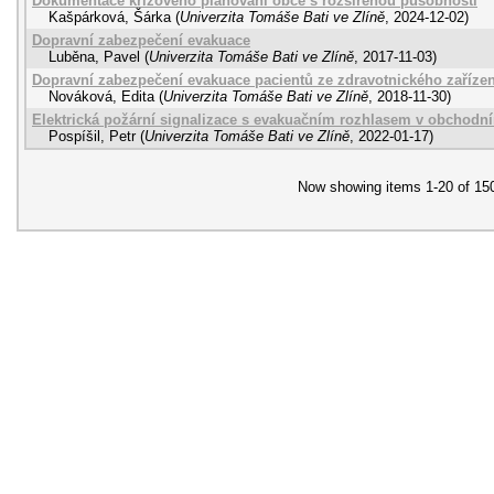
Dokumentace krizového plánování obce s rozšířenou působností
Kašpárková, Šárka
(
Univerzita Tomáše Bati ve Zlíně
,
2024-12-02
)
Dopravní zabezpečení evakuace
Luběna, Pavel
(
Univerzita Tomáše Bati ve Zlíně
,
2017-11-03
)
Dopravní zabezpečení evakuace pacientů ze zdravotnického zařízen
Nováková, Edita
(
Univerzita Tomáše Bati ve Zlíně
,
2018-11-30
)
Elektrická požární signalizace s evakuačním rozhlasem v obchodn
Pospíšil, Petr
(
Univerzita Tomáše Bati ve Zlíně
,
2022-01-17
)
Now showing items 1-20 of 15