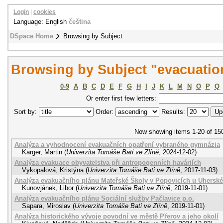
Login
|
cookies
Language: English
čeština
DSpace Home
Browsing by Subject
Browsing by Subject "evacuatio
0-9
A
B
C
D
E
F
G
H
I
J
K
L
M
N
O
P
Q
Or enter first few letters:
Sort by:
Order:
Results:
Now showing items 1-20 of 15
Analýza a vyhodnocení evakuačních opatření vybraného gymnázia
Karger, Martin
(
Univerzita Tomáše Bati ve Zlíně
,
2024-12-02
)
Analýza evakuace obyvatelstva při antropogenních haváriích
Vykopalová, Kristýna
(
Univerzita Tomáše Bati ve Zlíně
,
2017-11-03
)
Analýza evakuačního plánu Mateřské Školy v Popovicích u Uherské
Kunovjánek, Libor
(
Univerzita Tomáše Bati ve Zlíně
,
2019-11-01
)
Analýza evakuačního plánu Sociální služby Pačlavice p.o.
Sapara, Miroslav
(
Univerzita Tomáše Bati ve Zlíně
,
2019-11-01
)
Analýza historického vývoje povodní ve městě Přerov a jeho okolí