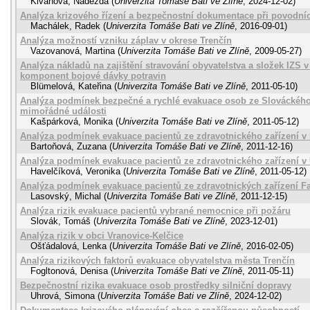
Klvaňová, Naděžda
(
Univerzita Tomáše Bati ve Zlíně
,
2024-12-02
)
Analýza krizového řízení a bezpečnostní dokumentace při povodní
Machálek, Radek
(
Univerzita Tomáše Bati ve Zlíně
,
2016-09-01
)
Analýza možností vzniku záplav v okrese Trenčín
Vazovanová, Martina
(
Univerzita Tomáše Bati ve Zlíně
,
2009-05-27
)
Analýza nákladů na zajištění stravování obyvatelstva a složek IZS v 
komponent bojové dávky potravin
Blümelová, Kateřina
(
Univerzita Tomáše Bati ve Zlíně
,
2011-05-10
)
Analýza podmínek bezpečné a rychlé evakuace osob ze Slováckého
mimořádné události
Kašpárková, Monika
(
Univerzita Tomáše Bati ve Zlíně
,
2011-05-12
)
Analýza podmínek evakuace pacientů ze zdravotnického zařízení v
Bartoňová, Zuzana
(
Univerzita Tomáše Bati ve Zlíně
,
2011-12-16
)
Analýza podmínek evakuace pacientů ze zdravotnického zařízení v
Havelčíková, Veronika
(
Univerzita Tomáše Bati ve Zlíně
,
2011-05-12
)
Analýza podmínek evakuace pacientů ze zdravotnických zařízení 
Lasovský, Michal
(
Univerzita Tomáše Bati ve Zlíně
,
2011-12-15
)
Analýza rizik evakuace pacientů vybrané nemocnice při požáru
Slovák, Tomáš
(
Univerzita Tomáše Bati ve Zlíně
,
2023-12-01
)
Analýza rizik v obci Vranovice-Kelčice
Ošťádalová, Lenka
(
Univerzita Tomáše Bati ve Zlíně
,
2016-02-05
)
Analýza rizikových faktorů evakuace obyvatelstva města Trenčín
Fogltonová, Denisa
(
Univerzita Tomáše Bati ve Zlíně
,
2011-05-11
)
Bezpečnostní rizika evakuace osob prostředky silniční dopravy
Uhrová, Simona
(
Univerzita Tomáše Bati ve Zlíně
,
2024-12-02
)