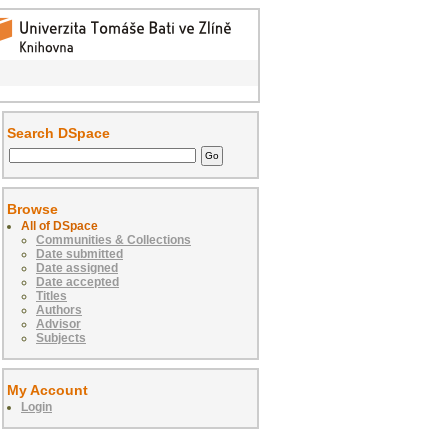
Search DSpace
Browse
All of DSpace
Communities & Collections
Date submitted
Date assigned
Date accepted
Titles
Authors
Advisor
Subjects
My Account
Login