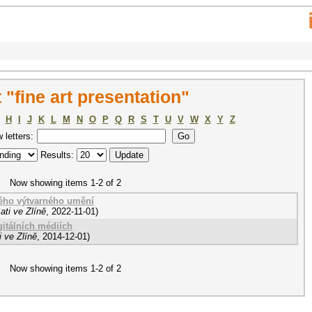
"fine art presentation"
H
I
J
K
L
M
N
O
P
Q
R
S
T
U
V
W
X
Y
Z
w letters:
Results:
Now showing items 1-2 of 2
ého výtvarného umění
ti ve Zlíně
,
2022-11-01
)
igitálních médiích
 ve Zlíně
,
2014-12-01
)
Now showing items 1-2 of 2