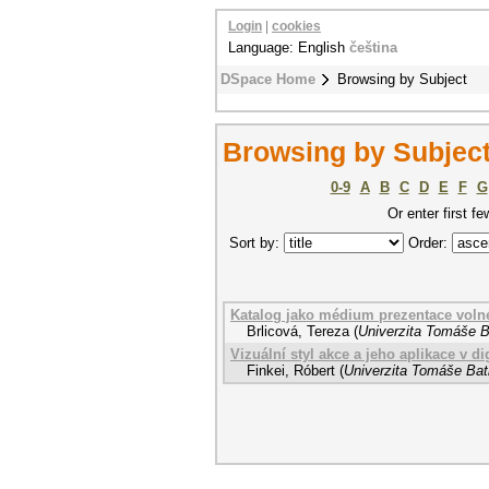
Login
|
cookies
Language: English
čeština
DSpace Home
Browsing by Subject
Browsing by Subject 
0-9
A
B
C
D
E
F
G
Or enter first fe
Sort by:
Order:
Katalog jako médium prezentace voln
Brlicová, Tereza
(
Univerzita Tomáše Ba
Vizuální styl akce a jeho aplikace v d
Finkei, Róbert
(
Univerzita Tomáše Bati