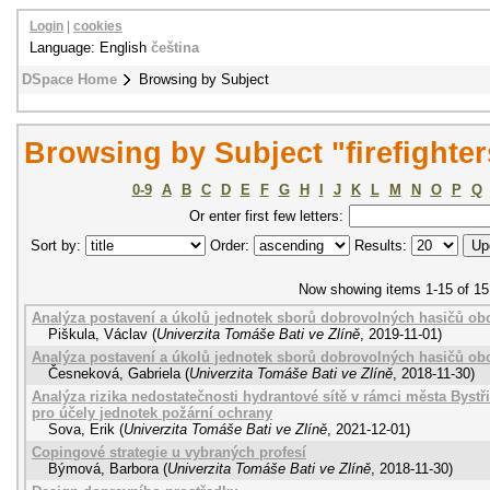
Login
|
cookies
Language: English
čeština
DSpace Home
Browsing by Subject
Browsing by Subject "firefighter
0-9
A
B
C
D
E
F
G
H
I
J
K
L
M
N
O
P
Q
Or enter first few letters:
Sort by:
Order:
Results:
Now showing items 1-15 of 15
Analýza postavení a úkolů jednotek sborů dobrovolných hasičů ob
Piškula, Václav
(
Univerzita Tomáše Bati ve Zlíně
,
2019-11-01
)
Analýza postavení a úkolů jednotek sborů dobrovolných hasičů ob
Česneková, Gabriela
(
Univerzita Tomáše Bati ve Zlíně
,
2018-11-30
)
Analýza rizika nedostatečnosti hydrantové sítě v rámci města Byst
pro účely jednotek požární ochrany
Sova, Erik
(
Univerzita Tomáše Bati ve Zlíně
,
2021-12-01
)
Copingové strategie u vybraných profesí
Býmová, Barbora
(
Univerzita Tomáše Bati ve Zlíně
,
2018-11-30
)