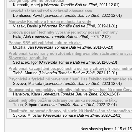
Design dopravního prostředku
Kuchárik, Matej
(
Univerzita Tomáše Bati ve Zlíně
,
2021-12-01
)
Lezecké záchranářství v ochraně obyvatelstva
Bernhauer, Pavel
(
Univerzita Tomáše Bati ve Zlíně
,
2022-12-01
)
Moravský Krumlov a hrozba nedostatku vody
Vlasák, Daniel
(
Univerzita Tomáše Bati ve Zlíně
,
2019-11-01
)
Obnova požární techniky vybrané jednotky požární ochrany
Fiala, Aleš
(
Univerzita Tomáše Bati ve Zlíně
,
2024-12-02
)
Postup SBS při zajištění kulturních akcí
Muzika, Jan
(
Univerzita Tomáše Bati ve Zlíně
,
2011-05-23
)
Problematika ochrany nôh zložiek integrovaného záchranného sys
Slovenskej republiky
Sedláček, Igor
(
Univerzita Tomáše Bati ve Zlíně
,
2011-05-20
)
Problematika zajištění bezpečnosti a ochrany zdraví při práci jed
Tichá, Martina
(
Univerzita Tomáše Bati ve Zlíně
,
2021-12-01
)
Psychická a fyzická připravenost členů Hasičského záchranného sb
Sovová, Markéta
(
Univerzita Tomáše Bati ve Zlíně
,
2023-12-01
)
Současnost a perspektivy jednotky dobrovolných hasičů obce Čer
Hanelová, Klára
(
Univerzita Tomáše Bati ve Zlíně
,
2020-12-01
)
Zásah jednotky požární ochrany při úniku nebezpečné látky
Troup, Štěpán
(
Univerzita Tomáše Bati ve Zlíně
,
2022-12-01
)
Zkvalitnění odborné přípravy příslušníků Hasičského záchranného 
Sýkora, Miroslav
(
Univerzita Tomáše Bati ve Zlíně
,
2020-12-01
)
Now showing items 1-15 of 15