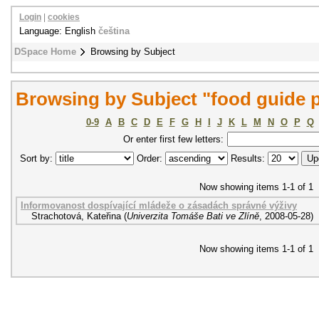
Login
|
cookies
Language: English
čeština
DSpace Home
Browsing by Subject
Browsing by Subject "food guide 
0-9
A
B
C
D
E
F
G
H
I
J
K
L
M
N
O
P
Q
Or enter first few letters:
Sort by:
Order:
Results:
Now showing items 1-1 of 1
Informovanost dospívající mládeže o zásadách správné výživy
Strachotová, Kateřina
(
Univerzita Tomáše Bati ve Zlíně
,
2008-05-28
)
Now showing items 1-1 of 1