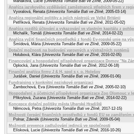
Maňáková, Lucie
(
Univerzita Tomáše Bati ve Zlíně
,
2009-05-22
)
Analýza jazykového vzdělávání zaměstnanců středních firem v regi
Vyoralová, Renata
(
Univerzita Tomáše Bati ve Zlíně
,
2005-03-14
)
Analýza regionální politiky a jejích nástrojů ve Velké Británii
Petříková, Renata
(
Univerzita Tomáše Bati ve Zlíně
,
2011-05-02
)
Analýza rozdílů účtování a vykazování ve vlastním kapitálu z pohl
Michalík, Tomáš
(
Univerzita Tomáše Bati ve Zlíně
,
2014-02-22
)
Analýza vyžití finančních prostředků z fondů Ev-ropské unie na v
Šmídová, Mária
(
Univerzita Tomáše Bati ve Zlíně
,
2009-05-22
)
Dotační možnosti na budování varovných a výstražných systémů
Holubová, Klára
(
Univerzita Tomáše Bati ve Zlíně
,
2016-02-05
)
Financování a hospodaření příspěvkové organizace Domov "Na Zám
Oplocká, Jana
(
Univerzita Tomáše Bati ve Zlíně
,
2012-06-18
)
Finanční analýza firmy J & H, spol s r. o. Holešov
Jurášek, Daniel
(
Univerzita Tomáše Bati ve Zlíně
,
2006-01-06
)
Fundraising v konkrétní neziskové organizaci
Žambochová, Eva
(
Univerzita Tomáše Bati ve Zlíně
,
2005-02-10
)
Hospodaření a účetnictví příspěvkové organizace Zoo Olomouc v le
Přikrylová, Zuzana
(
Univerzita Tomáše Bati ve Zlíně
,
2014-02-22
)
Koncepce dotační politiky města Uherské Hradiště
Němcová, Petra
(
Univerzita Tomáše Bati ve Zlíně
,
2017-12-15
)
Možnosti čerpání finančních prostředků z fondů EU se zaměřením 
Polnar, Zdeněk
(
Univerzita Tomáše Bati ve Zlíně
,
2009-05-04
)
Možnosti prevence zadlužování jedinců ve společnosti
Elísková, Lucie
(
Univerzita Tomáše Bati ve Zlíně
,
2016-10-26
)