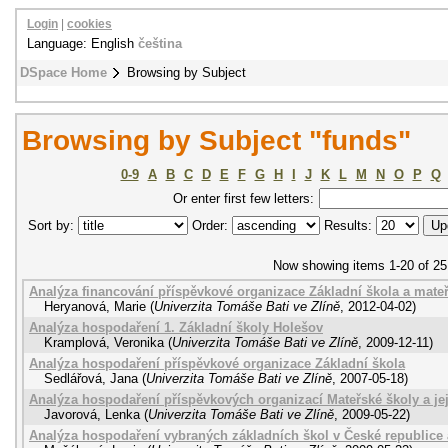
Login
|
cookies
Language: English
čeština
DSpace Home
Browsing by Subject
Browsing by Subject "funds"
0-9
A
B
C
D
E
F
G
H
I
J
K
L
M
N
O
P
Q
Or enter first few letters:
Sort by:
Order:
Results:
Now showing items 1-20 of 25
Analýza financování příspěvkové organizace Základní škola a mateř
Heryanová, Marie
(
Univerzita Tomáše Bati ve Zlíně
,
2012-04-02
)
Analýza hospodaření 1. Základní školy Holešov
Kramplová, Veronika
(
Univerzita Tomáše Bati ve Zlíně
,
2009-12-11
)
Analýza hospodaření příspěvkové organizace Základní škola
Sedlářová, Jana
(
Univerzita Tomáše Bati ve Zlíně
,
2007-05-18
)
Analýza hospodaření příspěvkových organizací Mateřské školy a je
Javorová, Lenka
(
Univerzita Tomáše Bati ve Zlíně
,
2009-05-22
)
Analýza hospodaření vybraných základních škol v České republice 