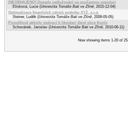
[NEOBHÁJENO] Dopady zadlužování na současnou populaci
Elísková, Lucie
(
Univerzita Tomáše Bati ve Zlíně
,
2015-12-04
)
Optimalizace finančních zdrojů podniku XYZ, s.r.o.
Steiner, Luděk
(
Univerzita Tomáše Bati ve Zlíně
,
2008-05-05
)
Povodňové aktivity vedoucí k likvidaci škod obce Kunín
Schovánek, Jaroslav
(
Univerzita Tomáše Bati ve Zlíně
,
2010-06-11
)
Now showing items 1-20 of 25