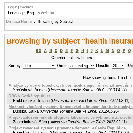
Login
|
cookies
Language: English
čeština
DSpace Home
Browsing by Subject
Browsing by Subject "health insur
0-9
A
B
C
D
E
F
G
H
I
J
K
L
M
N
O
P
Q
Or enter first few letters:
Sort by:
Order:
Results:
Now showing items 1-5 of 5
Analýza výroby ortopedických pomůcek a jejich úhrad zdravotními
Sopůšková, Andrea
(
Univerzita Tomáše Bati ve Zlíně
,
2010-04-27
)
DRG v České republice
Prokhorenko, Tetiana
(
Univerzita Tomáše Bati ve Zlíně
,
2022-02-11
)
Možnosti zlepšení systému financování a finanční kontroly poskyto
Dubská, Šárka
(
Univerzita Tomáše Bati ve Zlíně
,
2012-03-26
)
Projekt založení mikrobiologické laboratoře ve vybraném zdravotn
Zahradníková, Sára
(
Univerzita Tomáše Bati ve Zlíně
,
2022-02-11
)
Projekt zavedení systému prevence demenci v České Republice
Katushkin, Uladzimir
(
Univerzita Tomáše Bati ve Zlíně
,
2024-02-05
)