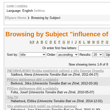
Login
|
cookies
Language: English
čeština
DSpace Home
Browsing by Subject
Browsing by Subject "influence of
0-9
A
B
C
D
E
F
G
H
I
J
K
L
M
N
O
P
Q
Or enter first few letters:
Sort by:
Order:
Results:
Now showing items 1-8 of 8
[NEOBHÁJENO] Kritika totalitních režimů v díle George Orwella
Sádlová, Alena
(
Univerzita Tomáše Bati ve Zlíně
,
2011-04-27
)
Příčiny delikvence dětí a mládeže
Berková, Jitka
(
Univerzita Tomáše Bati ve Zlíně
,
2012-03-16
)
Příčiny delikvence dětí a mládeže
Folta, Josef
(
Univerzita Tomáše Bati ve Zlíně
,
2010-05-07
)
Trip TV
Habartová, Eliška
(
Univerzita Tomáše Bati ve Zlíně
,
2014-12-01
)
Vliv elektronických médií na mladou generaci
Střechová, Jana
(
Univerzita Tomáše Bati ve Zlíně
,
2010-11-30
)