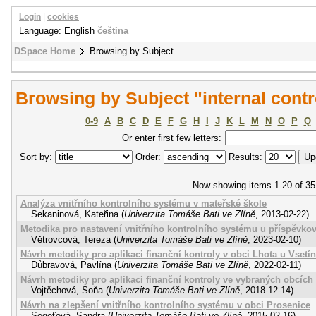
Login
|
cookies
Language: English
čeština
DSpace Home
Browsing by Subject
Browsing by Subject "internal cont
0-9
A
B
C
D
E
F
G
H
I
J
K
L
M
N
O
P
Q
Or enter first few letters:
Sort by:
Order:
Results:
Now showing items 1-20 of 35
Analýza vnitřního kontrolního systému v mateřské škole
Sekaninová, Kateřina
(
Univerzita Tomáše Bati ve Zlíně
,
2013-02-22
)
Metodika pro nastavení vnitřního kontrolního systému u příspěvko
Větrovcová, Tereza
(
Univerzita Tomáše Bati ve Zlíně
,
2023-02-10
)
Návrh metodiky pro aplikaci finanční kontroly v obci Lhota u Vsetí
Důbravová, Pavlína
(
Univerzita Tomáše Bati ve Zlíně
,
2022-02-11
)
Návrh metodiky pro aplikaci finanční kontroly ve vybraných obcích
Vojtěchová, Soňa
(
Univerzita Tomáše Bati ve Zlíně
,
2018-12-14
)
Návrh na zlepšení vnitřního kontrolního systému v obci Prosenice
Segeťová, Sandra
(
Univerzita Tomáše Bati ve Zlíně
,
2015-02-16
)