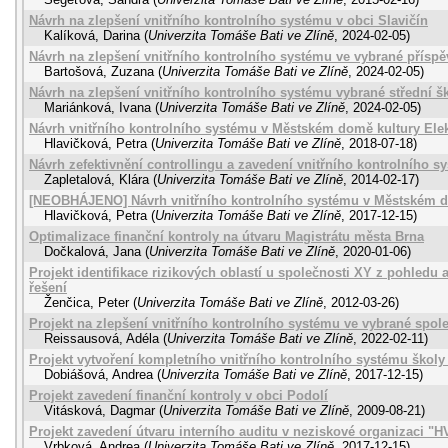
Návrh na zlepšení vnitřního kontrolního systému v obci Slavičín
Kalíková, Darina
(
Univerzita Tomáše Bati ve Zlíně
,
2024-02-05
)
Návrh na zlepšení vnitřního kontrolního systému ve vybrané příspě
Bartošová, Zuzana
(
Univerzita Tomáše Bati ve Zlíně
,
2024-02-05
)
Návrh na zlepšení vnitřního kontrolního systému vybrané střední š
Mariánková, Ivana
(
Univerzita Tomáše Bati ve Zlíně
,
2024-02-05
)
Návrh vnitřního kontrolního systému v Městském domě kultury Elek
Hlavičková, Petra
(
Univerzita Tomáše Bati ve Zlíně
,
2018-07-18
)
Návrh zefektivnění controllingu a zavedení vnitřního kontrolního 
Zapletalová, Klára
(
Univerzita Tomáše Bati ve Zlíně
,
2014-02-17
)
[NEOBHÁJENO] Návrh vnitřního kontrolního systému v Městském do
Hlavičková, Petra
(
Univerzita Tomáše Bati ve Zlíně
,
2017-12-15
)
Optimalizace finanční kontroly na útvaru Magistrátu města Brna
Dočkalová, Jana
(
Univerzita Tomáše Bati ve Zlíně
,
2020-01-06
)
Projekt identifikace rizikových oblastí u společnosti XY z pohledu a
řešení
Ženčica, Peter
(
Univerzita Tomáše Bati ve Zlíně
,
2012-03-26
)
Projekt na zlepšení vnitřního kontrolního systému ve vybrané spol
Reissausová, Adéla
(
Univerzita Tomáše Bati ve Zlíně
,
2022-02-11
)
Projekt vytvoření kompletního vnitřního kontrolního systému školy
Dobiášová, Andrea
(
Univerzita Tomáše Bati ve Zlíně
,
2017-12-15
)
Projekt zavedení finanční kontroly v obci Podolí
Vitásková, Dagmar
(
Univerzita Tomáše Bati ve Zlíně
,
2009-08-21
)
Projekt zavedení útvaru interního auditu v neziskové organizaci "H
Vrbková, Andrea
(
Univerzita Tomáše Bati ve Zlíně
,
2017-12-15
)