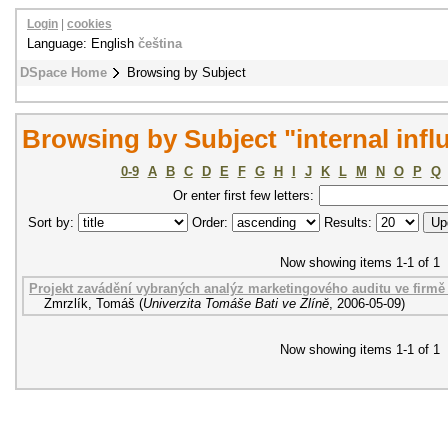
Login
|
cookies
Language: English
čeština
DSpace Home
Browsing by Subject
Browsing by Subject "internal infl
0-9
A
B
C
D
E
F
G
H
I
J
K
L
M
N
O
P
Q
Or enter first few letters:
Sort by:
Order:
Results:
Now showing items 1-1 of 1
Projekt zavádění vybraných analýz marketingového auditu ve firmě 
Zmrzlík, Tomáš
(
Univerzita Tomáše Bati ve Zlíně
,
2006-05-09
)
Now showing items 1-1 of 1