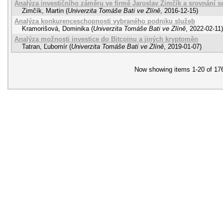
Analýza investičního záměru ve firmě Jaroslav Zimčík a srovnání
Zimčík, Martin
(
Univerzita Tomáše Bati ve Zlíně
,
2016-12-15
)
Analýza konkurenceschopnosti vybraného podniku služeb
Kramorišová, Dominika
(
Univerzita Tomáše Bati ve Zlíně
,
2022-02-11
)
Analýza možnosti investice do Bitcoinu a jiných kryptoměn
Tatran, Ľubomír
(
Univerzita Tomáše Bati ve Zlíně
,
2019-01-07
)
Now showing items 1-20 of 17