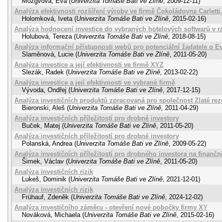
Mozgvová, Eva
(
Univerzita Tomáše Bati ve Zlíně
,
2009-12-11
)
Analýza efektivnosti rozšíření výroby ve firmě Čokoládovna Carletti, 
Holomková, Iveta
(
Univerzita Tomáše Bati ve Zlíně
,
2015-02-16
)
Analýza hodnocení investice do vybraných hotelových softwarů v 
Holubová, Tereza
(
Univerzita Tomáše Bati ve Zlíně
,
2018-08-15
)
Analýza informační přístupnosti webů pro potenciální žadatele o E
Slaměnová, Lucie
(
Univerzita Tomáše Bati ve Zlíně
,
2011-05-20
)
Analýza investice a její efektivnosti ve firmě XYZ
Slezák, Radek
(
Univerzita Tomáše Bati ve Zlíně
,
2013-02-22
)
Analýza investice a její efektivnosti ve vybrané firmě
Vývoda, Ondřej
(
Univerzita Tomáše Bati ve Zlíně
,
2017-12-15
)
Analýza investičních produktů zpracovaná pro společnost Zlaté reze
Bieronski, Aleš
(
Univerzita Tomáše Bati ve Zlíně
,
2011-04-29
)
Analýza investičních příležitostí pro drobné investory
Buček, Matej
(
Univerzita Tomáše Bati ve Zlíně
,
2011-05-20
)
Analýza investičních příležitostí pro drobné investory
Polanská, Andrea
(
Univerzita Tomáše Bati ve Zlíně
,
2009-05-22
)
Analýza investičních příležitostí pro drobného investora na finančn
Šimek, Václav
(
Univerzita Tomáše Bati ve Zlíně
,
2011-05-20
)
Analýza investičních rizik
Lukeš, Dominik
(
Univerzita Tomáše Bati ve Zlíně
,
2021-12-01
)
Analýza investičních rizik
Frühauf, Zdeněk
(
Univerzita Tomáše Bati ve Zlíně
,
2024-12-02
)
Analýza investičního záměru - otevření nové pobočky firmy XY
Nováková, Michaela
(
Univerzita Tomáše Bati ve Zlíně
,
2015-02-16
)