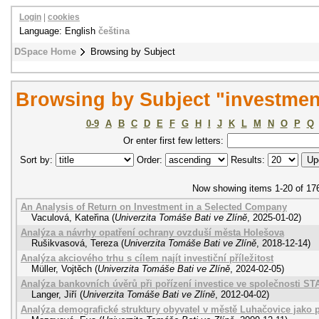
Login
|
cookies
Language: English
čeština
DSpace Home
Browsing by Subject
Browsing by Subject "investmen
0-9
A
B
C
D
E
F
G
H
I
J
K
L
M
N
O
P
Q
Or enter first few letters:
Sort by:
Order:
Results:
Now showing items 1-20 of 17
An Analysis of Return on Investment in a Selected Company
Vaculová, Kateřina
(
Univerzita Tomáše Bati ve Zlíně
,
2025-01-02
)
Analýza a návrhy opatření ochrany ovzduší města Holešova
Rušikvasová, Tereza
(
Univerzita Tomáše Bati ve Zlíně
,
2018-12-14
)
Analýza akciového trhu s cílem najít investiční příležitost
Müller, Vojtěch
(
Univerzita Tomáše Bati ve Zlíně
,
2024-02-05
)
Analýza bankovních úvěrů při pořízení investice ve společnosti STA
Langer, Jiří
(
Univerzita Tomáše Bati ve Zlíně
,
2012-04-02
)
Analýza demografické struktury obyvatel v městě Luhačovice jako 