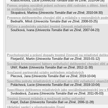
Kratochvílová, Lucie
(
Univerzita Tomáše Bati ve Zlíně
,
2010-04-16
)
Pomoc orgánu sociálně právní ochrany dětí rodinám s dětmi, které
se protiprávního jednání
Skopalová, Martina
(
Univerzita Tomáše Bati ve Zlíně
,
2010-04-30
)
Prevence delikventního chování dětí a mládeže v regionálních po
Bednařík, Miloš
(
Univerzita Tomáše Bati ve Zlíně
,
2008-03-25
)
Příčiny a podmínky páchání trestné činnosti mladistvými
Součková, Ivana
(
Univerzita Tomáše Bati ve Zlíně
,
2007-04-23
)
Psychologické a právní dopady trestné činnosti na mladistvé delik
Florjančič, Martin
(
Univerzita Tomáše Bati ve Zlíně
,
2015-01-12
)
Sociálně kriminogenní faktory ovlivňující delikventní chování dětí 
Uhlíř, Radek
(
Univerzita Tomáše Bati ve Zlíně
,
2012-11-30
)
Současné partnerské vztahy pohledem mladistvých
Plecová, Jana
(
Univerzita Tomáše Bati ve Zlíně
,
2019-10-04
)
Specifika pobytu mladistvých v zařízení pro děti vyžadující okamž
Poláchová, Lucie
(
Univerzita Tomáše Bati ve Zlíně
,
2019-10-04
)
Specifikace delikvence mladistvých jako sociálněpatologický jev v
Svobodová, Zuzana
(
Univerzita Tomáše Bati ve Zlíně
,
2011-05-03
)
Trestná činnost mládeže a možnosti jejího ovlivnění
Keprt, Dušan
(
Univerzita Tomáše Bati ve Zlíně
,
2006-11-28
)
Ukládání sankcí v přestupkovém řízení