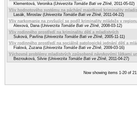
Klementová, Veronika
(
Univerzita Tomáše Bati ve Zlíně
,
2011-05-02
)
Vliv hodnotového systému na páchání majetkové kriminality mladi
Lasák, Miroslav
(
Univerzita Tomáše Bati ve Zlíně
,
2011-04-22
)
Vliv narkomanie na zvyšující se podíl kriminality mládeže v region
Alexová, Dana
(
Univerzita Tomáše Bati ve Zlíně
,
2008-03-12
)
Vliv rodinného prostředí na kriminalitu dětí a mladistvých
Suková, Pavlína
(
Univerzita Tomáše Bati ve Zlíně
,
2005-11-11
)
Vliv rodinného prostředí na sociálně patologické jednání dětí a ml
Fialová, Zuzana
(
Univerzita Tomáše Bati ve Zlíně
,
2009-03-16
)
Výchovné problémy mladistvých způsobené návykovými látkami u
Bezrouková, Silvie
(
Univerzita Tomáše Bati ve Zlíně
,
2011-04-27
)
Now showing items 1-20 of 21