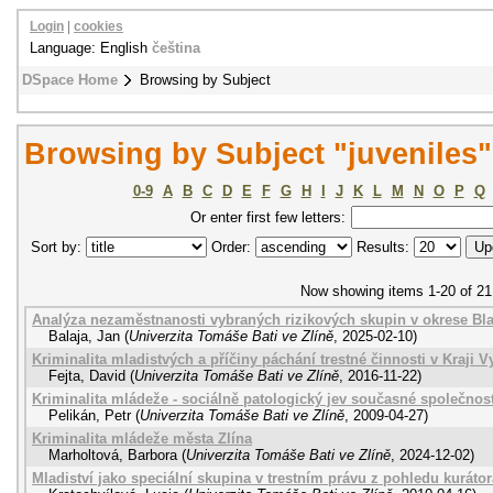
Login
|
cookies
Language: English
čeština
DSpace Home
Browsing by Subject
Browsing by Subject "juveniles"
0-9
A
B
C
D
E
F
G
H
I
J
K
L
M
N
O
P
Q
Or enter first few letters:
Sort by:
Order:
Results:
Now showing items 1-20 of 21
Analýza nezaměstnanosti vybraných rizikových skupin v okrese Bl
Balaja, Jan
(
Univerzita Tomáše Bati ve Zlíně
,
2025-02-10
)
Kriminalita mladistvých a příčiny páchání trestné činnosti v Kraji 
Fejta, David
(
Univerzita Tomáše Bati ve Zlíně
,
2016-11-22
)
Kriminalita mládeže - sociálně patologický jev současné společnost
Pelikán, Petr
(
Univerzita Tomáše Bati ve Zlíně
,
2009-04-27
)
Kriminalita mládeže města Zlína
Marholtová, Barbora
(
Univerzita Tomáše Bati ve Zlíně
,
2024-12-02
)
Mladiství jako speciální skupina v trestním právu z pohledu kuráto