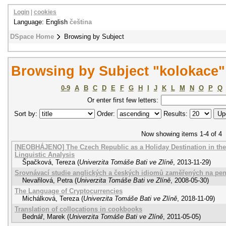
Login
|
cookies
Language: English
čeština
DSpace Home
Browsing by Subject
Browsing by Subject "kolokace"
0-9
A
B
C
D
E
F
G
H
I
J
K
L
M
N
O
P
Q
Or enter first few letters:
Sort by:
Order:
Results:
Now showing items 1-4 of 4
[NEOBHÁJENO] The Czech Republic as a Holiday Destination in the
Linguistic Analysis
Špačková, Tereza
(
Univerzita Tomáše Bati ve Zlíně
,
2013-11-29
)
Srovnávací studie anglických a českých idiomů zaměřených na pen
Nevařilová, Petra
(
Univerzita Tomáše Bati ve Zlíně
,
2008-05-30
)
The Language of Cryptocurrencies
Michálková, Tereza
(
Univerzita Tomáše Bati ve Zlíně
,
2018-11-09
)
Translation of collocations in cookbooks
Bednář, Marek
(
Univerzita Tomáše Bati ve Zlíně
,
2011-05-05
)