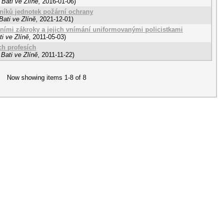
Bati ve Zlíně
,
2016-01-06
)
šníků jednotek požární ochrany
ati ve Zlíně
,
2021-12-01
)
bními zákroky a jejich vnímání uniformovanými policistkami
i ve Zlíně
,
2011-05-03
)
ch profesích
Bati ve Zlíně
,
2011-11-22
)
Now showing items 1-8 of 8