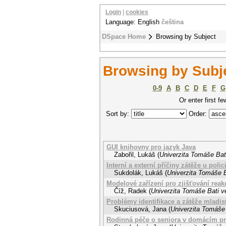
Login
|
cookies
Language: English
čeština
DSpace Home
Browsing by Subject
Browsing by Subje
0-9
A
B
C
D
E
F
G
Or enter first fe
Sort by:
Order:
GUI knihovny pro jazyk Java
Zabořil, Lukáš
(
Univerzita Tomáše Bati
Interní a externí příčiny zátěže u polic
Sukdolák, Lukáš
(
Univerzita Tomáše B
Modelové zařízení pro zjišťování reak
Číž, Radek
(
Univerzita Tomáše Bati v
Problémy identifikace a zátěže mladis
Skuciusová, Jana
(
Univerzita Tomáše 
Rodinná péče o seniora v domácím pr