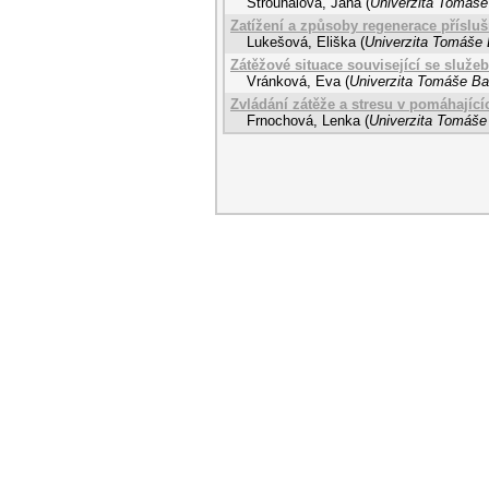
Strouhalová, Jana
(
Univerzita Tomáše 
Zatížení a způsoby regenerace příslu
Lukešová, Eliška
(
Univerzita Tomáše B
Zátěžové situace související se služe
Vránková, Eva
(
Univerzita Tomáše Bat
Zvládání zátěže a stresu v pomáhající
Frnochová, Lenka
(
Univerzita Tomáše 