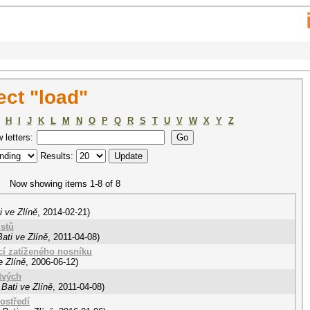
ct "load"
H
I
J
K
L
M
N
O
P
Q
R
S
T
U
V
W
X
Y
Z
w letters:
Results:
Now showing items 1-8 of 8
 ve Zlíně
,
2014-02-21
)
istů
ati ve Zlíně
,
2011-04-08
)
cí zatíženého nosníku
e Zlíně
,
2006-06-12
)
tvých
Bati ve Zlíně
,
2011-04-08
)
ostředí