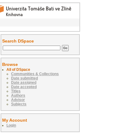
Search DSpace
Browse
All of DSpace
Communities & Collections
Date submitted
Date assigned
Date accepted
Titles
Authors
Advisor
Subjects
My Account
Login