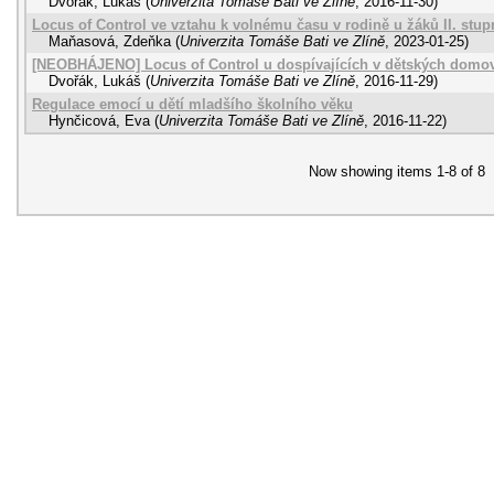
Dvořák, Lukáš
(
Univerzita Tomáše Bati ve Zlíně
,
2016-11-30
)
Locus of Control ve vztahu k volnému času v rodině u žáků II. stu
Maňasová, Zdeňka
(
Univerzita Tomáše Bati ve Zlíně
,
2023-01-25
)
[NEOBHÁJENO] Locus of Control u dospívajících v dětských domo
Dvořák, Lukáš
(
Univerzita Tomáše Bati ve Zlíně
,
2016-11-29
)
Regulace emocí u dětí mladšího školního věku
Hynčicová, Eva
(
Univerzita Tomáše Bati ve Zlíně
,
2016-11-22
)
Now showing items 1-8 of 8