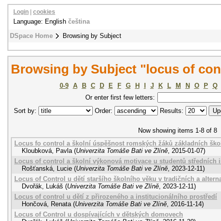
Login
|
cookies
Language: English
čeština
DSpace Home
Browsing by Subject
Browsing by Subject "locus of con
0-9
A
B
C
D
E
F
G
H
I
J
K
L
M
N
O
P
Q
Or enter first few letters:
Sort by:
Order:
Results:
Now showing items 1-8 of 8
Locus fo control a školní úspěšnost romských žáků základních ško
Kloubková, Pavla
(
Univerzita Tomáše Bati ve Zlíně
,
2015-01-07
)
Locus of control a školní výkonová motivace u studentů středních i
Rošťanská, Lucie
(
Univerzita Tomáše Bati ve Zlíně
,
2023-12-11
)
Locus of Control u dětí staršího školního věku v tradičních a altern
Dvořák, Lukáš
(
Univerzita Tomáše Bati ve Zlíně
,
2023-12-11
)
Locus of control u dětí z přirozeného a institucionálního prostředí
Hončová, Renata
(
Univerzita Tomáše Bati ve Zlíně
,
2016-11-14
)
Locus of Control u dospívajících v dětských domovech