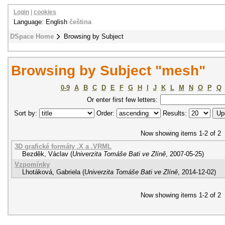
Login
|
cookies
Language: English
čeština
DSpace Home
Browsing by Subject
Browsing by Subject "mesh"
0-9
A
B
C
D
E
F
G
H
I
J
K
L
M
N
O
P
Q
Or enter first few letters:
Sort by:
Order:
Results:
Now showing items 1-2 of 2
3D grafické formáty .X a .VRML
Bezděk, Václav
(
Univerzita Tomáše Bati ve Zlíně
,
2007-05-25
)
Vzpomínky
Lhotáková, Gabriela
(
Univerzita Tomáše Bati ve Zlíně
,
2014-12-02
)
Now showing items 1-2 of 2