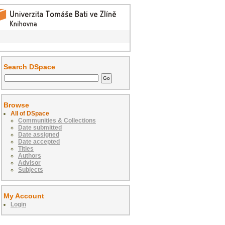
Search DSpace
Browse
All of DSpace
Communities & Collections
Date submitted
Date assigned
Date accepted
Titles
Authors
Advisor
Subjects
My Account
Login