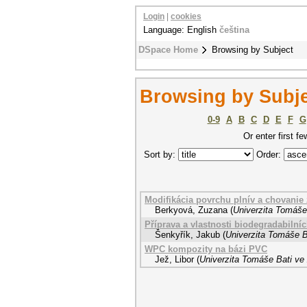
Login
|
cookies
Language: English
čeština
DSpace Home
Browsing by Subject
Browsing by Subje
0-9
A
B
C
D
E
F
G
Or enter first fe
Sort by:
Order:
Modifikácia povrchu plnív a chovanie
Berkyová, Zuzana
(
Univerzita Tomáše 
Příprava a vlastnosti biodegradabilníc
Šenkyřík, Jakub
(
Univerzita Tomáše B
WPC kompozity na bázi PVC
Jež, Libor
(
Univerzita Tomáše Bati ve 