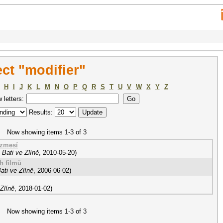
ct "modifier"
H
I
J
K
L
M
N
O
P
Q
R
S
T
U
V
W
X
Y
Z
w letters:
Results:
Now showing items 1-3 of 3
 zmesí
Bati ve Zlíně
,
2010-05-20
)
h filmů
ati ve Zlíně
,
2006-06-02
)
Zlíně
,
2018-01-02
)
Now showing items 1-3 of 3