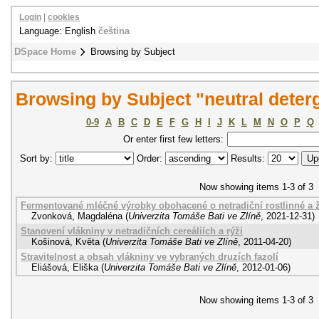
Login
|
cookies
Language: English
čeština
DSpace Home
Browsing by Subject
Browsing by Subject "neutral deterg
0-9
A
B
C
D
E
F
G
H
I
J
K
L
M
N
O
P
Q
Or enter first few letters:
Sort by:
Order:
Results:
Now showing items 1-3 of 3
Fermentované mléčné výrobky obohacené o netradiční rostlinné a 
Zvonková, Magdaléna
(
Univerzita Tomáše Bati ve Zlíně
,
2021-12-31
)
Stanovení vlákniny v netradičních cereáliích a rýži
Košinová, Květa
(
Univerzita Tomáše Bati ve Zlíně
,
2011-04-20
)
Stravitelnost a obsah vlákniny ve vybraných druzích fazolí
Eliášová, Eliška
(
Univerzita Tomáše Bati ve Zlíně
,
2012-01-06
)
Now showing items 1-3 of 3