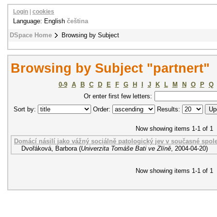
Login
|
cookies
Language: English
čeština
DSpace Home
Browsing by Subject
Browsing by Subject "partnert"
0-9
A
B
C
D
E
F
G
H
I
J
K
L
M
N
O
P
Q
Or enter first few letters:
Sort by:
Order:
Results:
Now showing items 1-1 of 1
Domácí násilí jako vážný sociálně patologický jev v současné spol
Dvořáková, Barbora
(
Univerzita Tomáše Bati ve Zlíně
,
2004-04-20
)
Now showing items 1-1 of 1