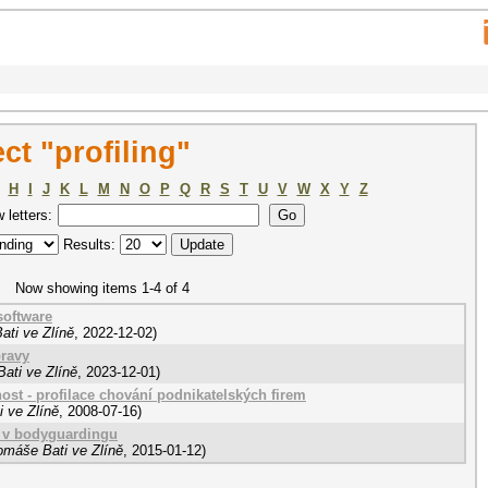
t "profiling"
H
I
J
K
L
M
N
O
P
Q
R
S
T
U
V
W
X
Y
Z
w letters:
Results:
Now showing items 1-4 of 4
software
ati ve Zlíně
,
2022-12-02
)
pravy
ati ve Zlíně
,
2023-12-01
)
st - profilace chování podnikatelských firem
 ve Zlíně
,
2008-07-16
)
 v bodyguardingu
omáše Bati ve Zlíně
,
2015-01-12
)