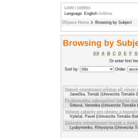
Login
|
cookies
Language: English
čeština
DSpace Home
Browsing by Subject
Browsing by Subjec
0-9
A
B
C
D
E
F
G
Or enter first fe
Sort by:
Order:
Datově orientovaný přístup při vývoji 
Janečka, Tomáš
(
Univerzita Tomáše B
Problematika zabezpečení letecké do
Srbová, Veronika
(
Univerzita Tomáše B
Veřejné zakázky pro obranu a bezpečno
Vyleťal, Pavel
(
Univerzita Tomáše Bati
Způsoby vyhodnocení hrozeb a útoků
Lyubymenko, Khrystyna
(
Univerzita T