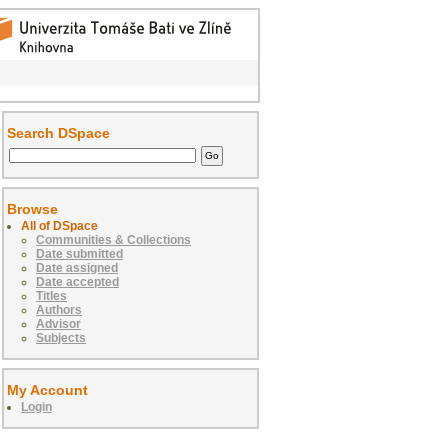
Search DSpace
Browse
All of DSpace
Communities & Collections
Date submitted
Date assigned
Date accepted
Titles
Authors
Advisor
Subjects
My Account
Login