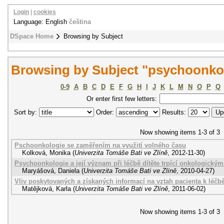
Login
|
cookies
Language: English
čeština
DSpace Home
Browsing by Subject
Browsing by Subject "psychoonko
0-9
A
B
C
D
E
F
G
H
I
J
K
L
M
N
O
P
Q
Or enter first few letters:
Sort by:
Order:
Results:
Now showing items 1-3 of 3
Pschoonkologie se zaměřením na využití volného času
Kolková, Monika
(
Univerzita Tomáše Bati ve Zlíně
,
2012-11-30
)
Psychoonkologie a její význam při léčbě dítěte trpící onkologick
Maryášová, Daniela
(
Univerzita Tomáše Bati ve Zlíně
,
2010-04-27
)
Vliv poskytovaných a získaných informací na vztah pacienta k léč
Matějková, Karla
(
Univerzita Tomáše Bati ve Zlíně
,
2011-06-02
)
Now showing items 1-3 of 3