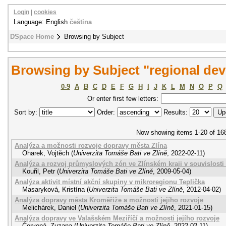
Login
|
cookies
Language: English
čeština
DSpace Home
Browsing by Subject
Browsing by Subject "regional de
0-9
A
B
C
D
E
F
G
H
I
J
K
L
M
N
O
P
Q
Or enter first few letters:
Sort by:
Order:
Results:
Now showing items 1-20 of 16
Analýza a možnosti rozvoje dopravy města Zlína
Oharek, Vojtěch
(
Univerzita Tomáše Bati ve Zlíně
,
2022-02-11
)
Analýza a rozvoj průmyslových zón ve Zlínském kraji v souvislos
Kouřil, Petr
(
Univerzita Tomáše Bati ve Zlíně
,
2009-05-04
)
Analýza aktivit místní akční skupiny v mikroregionu Teplička
Masaryková, Kristína
(
Univerzita Tomáše Bati ve Zlíně
,
2012-04-02
)
Analýza dopravy města Kroměříže a možnosti jejího rozvoje
Melichárek, Daniel
(
Univerzita Tomáše Bati ve Zlíně
,
2021-01-15
)
Analýza dopravy ve Valašském Meziříčí a možnosti jejího rozvoje
Červená, Zuzana
(
Univerzita Tomáše Bati ve Zlíně
,
2022-02-11
)