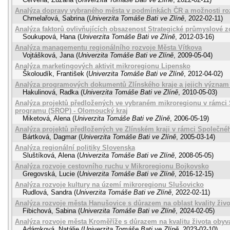
Analýza dopravy vybraného města v podmínkách ČR a možnosti ro
Chmelařová, Sabrina
(
Univerzita Tomáše Bati ve Zlíně
,
2022-02-11
)
Analýza faktorů ovlivňujících obsazenost Strategické průmyslové 
Soukupová, Hana
(
Univerzita Tomáše Bati ve Zlíně
,
2012-03-16
)
Analýza managementu regionálního rozvoje Města Vítkova
Vojtášková, Jana
(
Univerzita Tomáše Bati ve Zlíně
,
2009-05-04
)
Analýza marketingových aktivit mikroregionu Lipensko
Školoudík, František
(
Univerzita Tomáše Bati ve Zlíně
,
2012-04-02
)
Analýza programových dokumentů Zlínského kraje a jejich význam 
Hakulinová, Radka
(
Univerzita Tomáše Bati ve Zlíně
,
2010-05-03
)
Analýza projektů předložených ve vybraném mikroregionu v rámci
programu (SROP) - Olomoucký kraj
Miketová, Alena
(
Univerzita Tomáše Bati ve Zlíně
,
2006-05-19
)
Analýza projektů předložených ve Zlínském kraji v rámci Společn
Bártková, Dagmar
(
Univerzita Tomáše Bati ve Zlíně
,
2005-03-14
)
Analýza regionální politiky Slovenska
Sluštíková, Alena
(
Univerzita Tomáše Bati ve Zlíně
,
2008-05-05
)
Analýza rozvoje cestovního ruchu v Mikroregionu Bojkovsko
Gregovská, Lucie
(
Univerzita Tomáše Bati ve Zlíně
,
2016-12-15
)
Analýza rozvoje kultury na území mikroregionu Slušovicko
Rudlová, Sandra
(
Univerzita Tomáše Bati ve Zlíně
,
2022-02-11
)
Analýza rozvoje města Hanušovice s důrazem na oblast kvality živo
Fibichová, Sabina
(
Univerzita Tomáše Bati ve Zlíně
,
2024-02-05
)
Analýza rozvoje města Kroměříže s důrazem na kvalitu života obyva
Adámková, Natálie
(
Univerzita Tomáše Bati ve Zlíně
,
2023-02-10
)