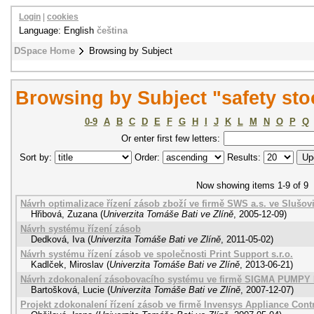
Login
|
cookies
Language: English
čeština
DSpace Home
Browsing by Subject
Browsing by Subject "safety sto
0-9
A
B
C
D
E
F
G
H
I
J
K
L
M
N
O
P
Q
Or enter first few letters:
Sort by:
Order:
Results:
Now showing items 1-9 of 9
Návrh optimalizace řízení zásob zboží ve firmě SWS a.s. ve Slušov
Hřibová, Zuzana
(
Univerzita Tomáše Bati ve Zlíně
,
2005-12-09
)
Návrh systému řízení zásob
Dedková, Iva
(
Univerzita Tomáše Bati ve Zlíně
,
2011-05-02
)
Návrh systému řízení zásob ve společnosti Print Support s.r.o.
Kadlček, Miroslav
(
Univerzita Tomáše Bati ve Zlíně
,
2013-06-21
)
Návrh zdokonalení zásobovacího systému ve firmě SIGMA PUMPY 
Bartošková, Lucie
(
Univerzita Tomáše Bati ve Zlíně
,
2007-12-07
)
Projekt zdokonalení řízení zásob ve firmě Invensys Appliance Contr