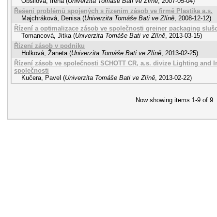
Obšilová, Irena
(
Univerzita Tomáše Bati ve Zlíně
,
2007-05-04
)
Řešení problémů spojených s řízením zásob ve firmě Plastika a.s.
Majchráková, Denisa
(
Univerzita Tomáše Bati ve Zlíně
,
2008-12-12
)
Řízení a optimalizace zásob ve společnosti greiner packaging slušo
Tomancová, Jitka
(
Univerzita Tomáše Bati ve Zlíně
,
2013-03-15
)
Řízení zásob v podniku
Holková, Žaneta
(
Univerzita Tomáše Bati ve Zlíně
,
2013-02-25
)
Řízení zásob ve společnosti SCHOTT CR, a.s. divize Lighting and 
společnosti
Kučera, Pavel
(
Univerzita Tomáše Bati ve Zlíně
,
2013-02-22
)
Now showing items 1-9 of 9