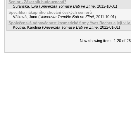
Senior - Zákazník budoucnosti?
Šuranská, Eva
(
Univerzita Tomáše Bati ve Zlíně
,
2012-10-01
)
Specifika nákupního chování českých seniorů
Válková, Jana
(
Univerzita Tomáše Bati ve Zlíně
,
2011-10-01
)
Společenská odpovědnost kosmetické firmy Yves Rocher a její vliv
Koutná, Karolina
(
Univerzita Tomáše Bati ve Zlíně
,
2022-01-31
)
Now showing items 1-20 of 26