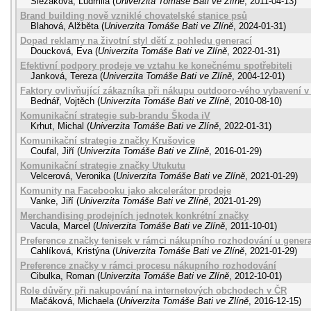
Slezáková, Ludmila
(
Univerzita Tomáše Bati ve Zlíně
,
2011-04-13
)
Brand building nově vzniklé chovatelské stanice psů
Blahová, Alžběta
(
Univerzita Tomáše Bati ve Zlíně
,
2024-01-31
)
Dopad reklamy na životní styl dětí z pohledu generací
Doucková, Eva
(
Univerzita Tomáše Bati ve Zlíně
,
2022-01-31
)
Efektivní podpory prodeje ve vztahu ke konečnému spotřebiteli
Janková, Tereza
(
Univerzita Tomáše Bati ve Zlíně
,
2004-12-01
)
Faktory ovlivňující zákazníka při nákupu outdooro-vého vybavení v
Bednář, Vojtěch
(
Univerzita Tomáše Bati ve Zlíně
,
2010-08-10
)
Komunikační strategie sub-brandu Škoda iV
Krhut, Michal
(
Univerzita Tomáše Bati ve Zlíně
,
2022-01-31
)
Komunikační strategie značky Krušovice
Coufal, Jiří
(
Univerzita Tomáše Bati ve Zlíně
,
2016-01-29
)
Komunikační strategie značky Utukutu
Velcerová, Veronika
(
Univerzita Tomáše Bati ve Zlíně
,
2021-01-29
)
Komunity na Facebooku jako akcelerátor prodeje
Vanke, Jiří
(
Univerzita Tomáše Bati ve Zlíně
,
2021-01-29
)
Merchandising prodejních jednotek konkrétní značky
Vacula, Marcel
(
Univerzita Tomáše Bati ve Zlíně
,
2011-10-01
)
Preference značky tenisek v rámci nákupního rozhodování u genera
Cahlíková, Kristýna
(
Univerzita Tomáše Bati ve Zlíně
,
2021-01-29
)
Preference značky v rámci procesu nákupního rozhodování
Cibulka, Roman
(
Univerzita Tomáše Bati ve Zlíně
,
2012-10-01
)
Role důvěry při nakupování na internetových obchodech v ČR
Mačáková, Michaela
(
Univerzita Tomáše Bati ve Zlíně
,
2016-12-15
)