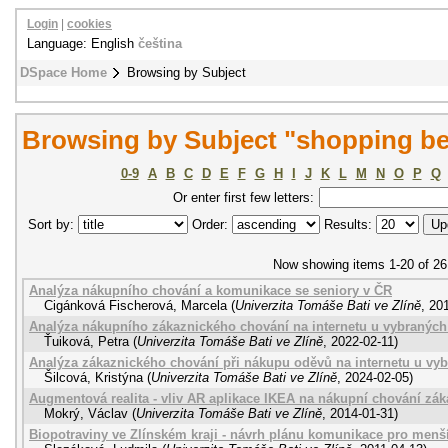
Login
|
cookies
Language: English
čeština
DSpace Home
Browsing by Subject
Browsing by Subject "shopping be
0-9
A
B
C
D
E
F
G
H
I
J
K
L
M
N
O
P
Q
Or enter first few letters:
Sort by:
Order:
Results:
Now showing items 1-20 of 26
Analýza nákupního chování a komunikace se seniory v ČR
Cigánková Fischerová, Marcela
(
Univerzita Tomáše Bati ve Zlíně
,
20
Analýza nákupního zákaznického chování na internetu u vybranýc
Ťuiková, Petra
(
Univerzita Tomáše Bati ve Zlíně
,
2022-02-11
)
Analýza zákaznického chování při nákupu oděvů na internetu u vy
Šilcová, Kristýna
(
Univerzita Tomáše Bati ve Zlíně
,
2024-02-05
)
Augmentová realita - vliv AR aplikace IKEA na nákupní chování zá
Mokrý, Václav
(
Univerzita Tomáše Bati ve Zlíně
,
2014-01-31
)
Biopotraviny ve Zlínském kraji - návrh plánu komunikace pro men