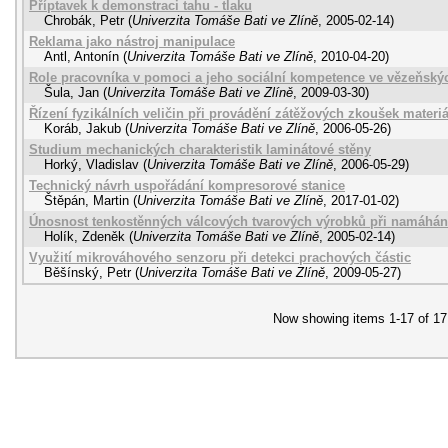
Příptavek k demonstraci tahu - tlaku
Chrobák, Petr
(
Univerzita Tomáše Bati ve Zlíně
,
2005-02-14
)
Reklama jako nástroj manipulace
Antl, Antonín
(
Univerzita Tomáše Bati ve Zlíně
,
2010-04-20
)
Role pracovníka v pomoci a jeho sociální kompetence ve vězeňský
Šula, Jan
(
Univerzita Tomáše Bati ve Zlíně
,
2009-03-30
)
Řízení fyzikálních veličin při provádění zátěžových zkoušek materi
Koráb, Jakub
(
Univerzita Tomáše Bati ve Zlíně
,
2006-05-26
)
Studium mechanických charakteristik laminátové stěny
Horký, Vladislav
(
Univerzita Tomáše Bati ve Zlíně
,
2006-05-29
)
Technický návrh uspořádání kompresorové stanice
Štěpán, Martin
(
Univerzita Tomáše Bati ve Zlíně
,
2017-01-02
)
Únosnost tenkostěnných válcových tvarových výrobků při namáhán
Holík, Zdeněk
(
Univerzita Tomáše Bati ve Zlíně
,
2005-02-14
)
Využití mikrováhového senzoru při detekci prachových částic
Běšínský, Petr
(
Univerzita Tomáše Bati ve Zlíně
,
2009-05-27
)
Now showing items 1-17 of 17