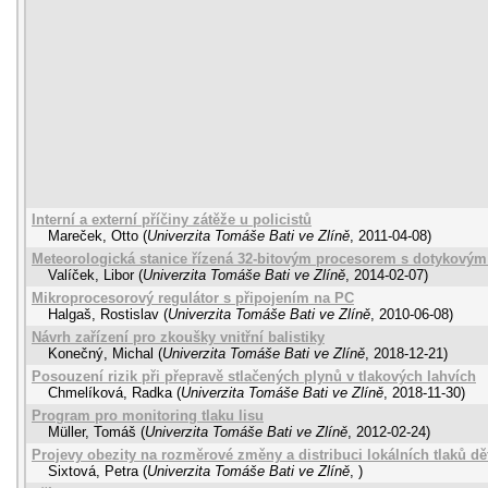
Interní a externí příčiny zátěže u policistů
Mareček, Otto
(
Univerzita Tomáše Bati ve Zlíně
,
2011-04-08
)
Meteorologická stanice řízená 32-bitovým procesorem s dotykovým
Valíček, Libor
(
Univerzita Tomáše Bati ve Zlíně
,
2014-02-07
)
Mikroprocesorový regulátor s připojením na PC
Halgaš, Rostislav
(
Univerzita Tomáše Bati ve Zlíně
,
2010-06-08
)
Návrh zařízení pro zkoušky vnitřní balistiky
Konečný, Michal
(
Univerzita Tomáše Bati ve Zlíně
,
2018-12-21
)
Posouzení rizik při přepravě stlačených plynů v tlakových lahvích
Chmelíková, Radka
(
Univerzita Tomáše Bati ve Zlíně
,
2018-11-30
)
Program pro monitoring tlaku lisu
Müller, Tomáš
(
Univerzita Tomáše Bati ve Zlíně
,
2012-02-24
)
Projevy obezity na rozměrové změny a distribuci lokálních tlaků d
Sixtová, Petra
(
Univerzita Tomáše Bati ve Zlíně
,
)