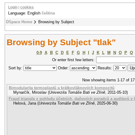
Login
|
cookies
Language: English
čeština
DSpace Home
Browsing by Subject
Browsing by Subject "tlak"
0-9
A
B
C
D
E
F
G
H
I
J
K
L
M
N
O
P
Q
Or enter first few letters:
Sort by:
Order:
Results:
Now showing items 1-17 of 17
Bimodularita termoplastů a krátkovláknových kompozitů
Mynarčík, Miroslav
(
Univerzita Tomáše Bati ve Zlíně
,
2011-05-10
)
Fraud triangle z pohledu účetních, daňových poradců a auditorů v 
Helová, Jana
(
Univerzita Tomáše Bati ve Zlíně
,
2025-06-30
)