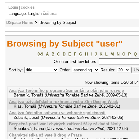
Login
|
cookies
Language: English
čeština
DSpace Home
Browsing by Subject
Browsing by Subject "user"
0-9
A
B
C
D
E
F
G
H
I
J
K
L
M
N
O
P
Q
Or enter first few letters:
Sort by:
Order:
Results:
Now showing items 1-20 of 54
Analýza Terénního programu Samaritán a plán jeho rozvoje
Bernatík, Tomáš
(
Univerzita Tomáše Bati ve Zlíně
,
2009-05-13
)
Analýza užívateľského rozhrania webu Zlin Design Week
Klas, Tomáš
(
Univerzita Tomáše Bati ve Zlíně
,
2023-01-31
)
Analýza účetního softwaru ve vybrané společnosti
Zubalík, Josef
(
Univerzita Tomáše Bati ve Zlíně
,
2024-02-05
)
Bezpečné používání chytrých zařízení žáky základní školy
Šebáková, Ivana
(
Univerzita Tomáše Bati ve Zlíně
,
2021-12-03
)
Charakteristika uživatelů drog v Praze