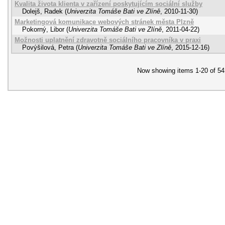
Kvalita života klienta v zařízení poskytujícím sociální služby
Dolejš, Radek
(
Univerzita Tomáše Bati ve Zlíně
,
2010-11-30
)
Marketingová komunikace webových stránek města Plzně
Pokorný, Libor
(
Univerzita Tomáše Bati ve Zlíně
,
2011-04-22
)
Možnosti uplatnění zdravotně sociálního pracovníka v praxi
Povýšilová, Petra
(
Univerzita Tomáše Bati ve Zlíně
,
2015-12-16
)
Now showing items 1-20 of 54