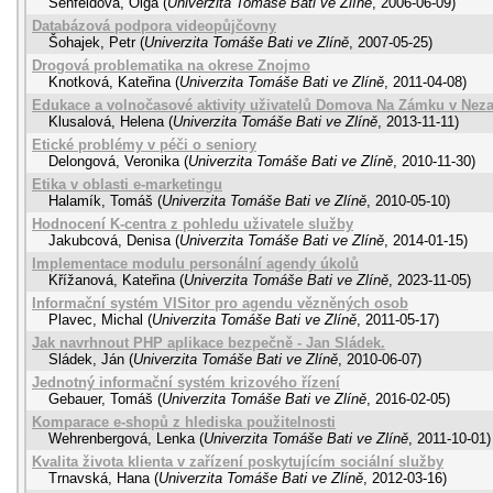
Šenfeldová, Olga
(
Univerzita Tomáše Bati ve Zlíně
,
2006-06-09
)
Databázová podpora videopůjčovny
Šohajek, Petr
(
Univerzita Tomáše Bati ve Zlíně
,
2007-05-25
)
Drogová problematika na okrese Znojmo
Knotková, Kateřina
(
Univerzita Tomáše Bati ve Zlíně
,
2011-04-08
)
Edukace a volnočasové aktivity uživatelů Domova Na Zámku v Nez
Klusalová, Helena
(
Univerzita Tomáše Bati ve Zlíně
,
2013-11-11
)
Etické problémy v péči o seniory
Delongová, Veronika
(
Univerzita Tomáše Bati ve Zlíně
,
2010-11-30
)
Etika v oblasti e-marketingu
Halamík, Tomáš
(
Univerzita Tomáše Bati ve Zlíně
,
2010-05-10
)
Hodnocení K-centra z pohledu uživatele služby
Jakubcová, Denisa
(
Univerzita Tomáše Bati ve Zlíně
,
2014-01-15
)
Implementace modulu personální agendy úkolů
Křížanová, Kateřina
(
Univerzita Tomáše Bati ve Zlíně
,
2023-11-05
)
Informační systém VISitor pro agendu vězněných osob
Plavec, Michal
(
Univerzita Tomáše Bati ve Zlíně
,
2011-05-17
)
Jak navrhnout PHP aplikace bezpečně - Jan Sládek.
Sládek, Ján
(
Univerzita Tomáše Bati ve Zlíně
,
2010-06-07
)
Jednotný informační systém krizového řízení
Gebauer, Tomáš
(
Univerzita Tomáše Bati ve Zlíně
,
2016-02-05
)
Komparace e-shopů z hlediska použitelnosti
Wehrenbergová, Lenka
(
Univerzita Tomáše Bati ve Zlíně
,
2011-10-01
)
Kvalita života klienta v zařízení poskytujícím sociální služby
Trnavská, Hana
(
Univerzita Tomáše Bati ve Zlíně
,
2012-03-16
)