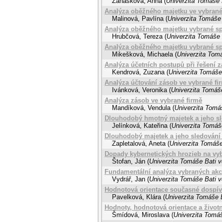
Zanášková, Anna
(
Univerzita Tomáše 
Analýza oběžného majetku ve vybrané
Malinová, Pavlína
(
Univerzita Tomáše 
Analýza oběžného majetku vybrané sp
Hrubčová, Tereza
(
Univerzita Tomáše 
Analýza oběžného majetku vybrané sp
Mikešková, Michaela
(
Univerzita Tomá
Analýza účetních postupů při řešení 
Kendrová, Zuzana
(
Univerzita Tomáše 
Analýza účtování zásob ve vybrané fi
Ivánková, Veronika
(
Univerzita Tomáše
Analýza zásob ve vybrané firmě
Mandíková, Vendula
(
Univerzita Tomáš
Dlouhodobý hmotný majetek a jeho sl
Jelínková, Kateřina
(
Univerzita Tomáše
Dlouhodobý majetek a jeho sledování 
Zapletalová, Aneta
(
Univerzita Tomáše
Dopady kybernetických hrozieb na vy
Štofan, Ján
(
Univerzita Tomáše Bati v
Fundamentální analýza vybraných akci
Vydrář, Jan
(
Univerzita Tomáše Bati v
Hodnotová orientace současné dospív
Pavelková, Klára
(
Univerzita Tomáše B
Hodnoty, hodnotová orientace a život
Šmídová, Miroslava
(
Univerzita Tomáš