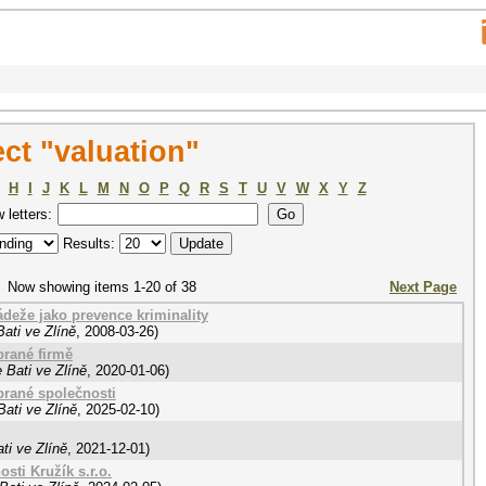
ct "valuation"
H
I
J
K
L
M
N
O
P
Q
R
S
T
U
V
W
X
Y
Z
w letters:
Results:
Now showing items 1-20 of 38
Next Page
ádeže jako prevence kriminality
ati ve Zlíně
,
2008-03-26
)
rané firmě
 Bati ve Zlíně
,
2020-01-06
)
rané společnosti
ati ve Zlíně
,
2025-02-10
)
ti ve Zlíně
,
2021-12-01
)
sti Kružík s.r.o.