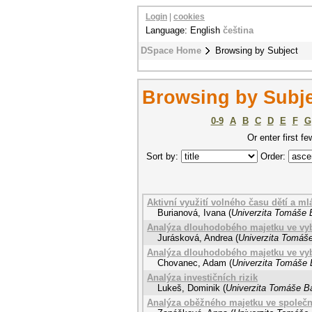
Login
|
cookies
Language: English
čeština
DSpace Home
Browsing by Subject
Browsing by Subje
0-9
A
B
C
D
E
F
G
Or enter first fe
Sort by:
Order:
Aktivní využití volného času dětí a ml
Burianová, Ivana
(
Univerzita Tomáše B
Analýza dlouhodobého majetku ve vyb
Jurásková, Andrea
(
Univerzita Tomáše
Analýza dlouhodobého majetku ve vyb
Chovanec, Adam
(
Univerzita Tomáše B
Analýza investičních rizik
Lukeš, Dominik
(
Univerzita Tomáše Ba
Analýza oběžného majetku ve společno