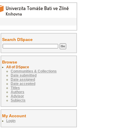
Search DSpace
Browse
All of DSpace
Communities & Collections
Date submitted
Date assigned
Date accepted
Titles
Authors
Advisor
Subjects
My Account
Login