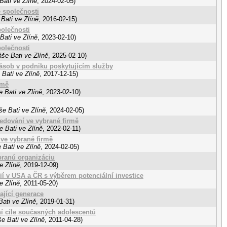
Bati ve Zlíně
,
2024-02-05
)
 společnosti
Bati ve Zlíně
,
2016-02-15
)
olečnosti
Bati ve Zlíně
,
2023-02-10
)
olečnosti
še Bati ve Zlíně
,
2025-02-10
)
zásob v podniku poskytujícím služby
Bati ve Zlíně
,
2017-12-15
)
rmě
 Bati ve Zlíně
,
2023-02-10
)
e Bati ve Zlíně
,
2024-02-05
)
edování ve vybrané firmě
 Bati ve Zlíně
,
2022-02-11
)
ve vybrané firmě
 Bati ve Zlíně
,
2024-02-05
)
branú organizáciu
e Zlíně
,
2019-12-09
)
í v USA a ČR s výběrem potenciální investice
e Zlíně
,
2011-05-20
)
ající generace
ati ve Zlíně
,
2019-01-31
)
ní cíle současných adolescentů
e Bati ve Zlíně
,
2011-04-28
)