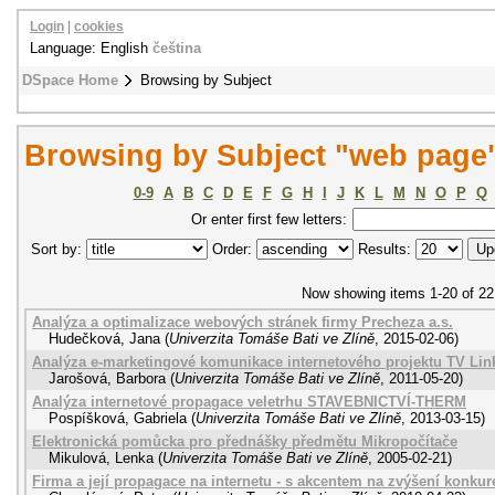
Login
|
cookies
Language: English
čeština
DSpace Home
Browsing by Subject
Browsing by Subject "web page
0-9
A
B
C
D
E
F
G
H
I
J
K
L
M
N
O
P
Q
Or enter first few letters:
Sort by:
Order:
Results:
Now showing items 1-20 of 22
Analýza a optimalizace webových stránek firmy Precheza a.s.
Hudečková, Jana
(
Univerzita Tomáše Bati ve Zlíně
,
2015-02-06
)
Analýza e-marketingové komunikace internetového projektu TV Lin
Jarošová, Barbora
(
Univerzita Tomáše Bati ve Zlíně
,
2011-05-20
)
Analýza internetové propagace veletrhu STAVEBNICTVÍ-THERM
Pospíšková, Gabriela
(
Univerzita Tomáše Bati ve Zlíně
,
2013-03-15
)
Elektronická pomůcka pro přednášky předmětu Mikropočítače
Mikulová, Lenka
(
Univerzita Tomáše Bati ve Zlíně
,
2005-02-21
)
Firma a její propagace na internetu - s akcentem na zvýšení konku