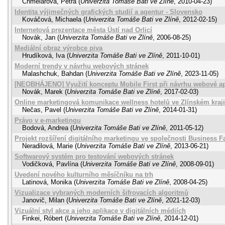
Chmelárová, Petra
(
Univerzita Tomáše Bati ve Zlíně
,
2010-04-23
)
Identita výjimečných grafických studií a agentur - Slovensko
Kováčová, Michaela
(
Univerzita Tomáše Bati ve Zlíně
,
2012-02-15
)
Internetová prezentace města Ústí nad Orlicí
Novák, Jan
(
Univerzita Tomáše Bati ve Zlíně
,
2006-08-25
)
Mediální obraz výrobce piva
Hrudíková, Iva
(
Univerzita Tomáše Bati ve Zlíně
,
2011-10-01
)
Moderní trendy v návrhu webových stránek
Malashchuk, Bahdan
(
Univerzita Tomáše Bati ve Zlíně
,
2023-11-05
)
[NEOBHÁJENO] Využití konceptu Mobile First při návrhu webové ap
Novák, Marek
(
Univerzita Tomáše Bati ve Zlíně
,
2017-02-03
)
Online marketingová komunikace wellness hotelů ve Zlínském kraji
Nečas, Pavel
(
Univerzita Tomáše Bati ve Zlíně
,
2014-01-31
)
Právo v e-marketingu
Bodová, Andrea
(
Univerzita Tomáše Bati ve Zlíně
,
2011-05-12
)
Projekt rozšíření digitálního marketingu ve společnosti Business Fa
Neradilová, Marie
(
Univerzita Tomáše Bati ve Zlíně
,
2013-06-21
)
Softwarový systém pro testování webových stránek
Vodičková, Pavlína
(
Univerzita Tomáše Bati ve Zlíně
,
2008-09-01
)
Uvedení nového kulturního měsíčníku na trh
Latinová, Monika
(
Univerzita Tomáše Bati ve Zlíně
,
2008-04-25
)
Vizualizace vybraných moderních šifrovacích algoritmů
Janovič, Milan
(
Univerzita Tomáše Bati ve Zlíně
,
2021-12-03
)
Vizuální styl akce a jeho aplikace v digitálních médiích
Finkei, Róbert
(
Univerzita Tomáše Bati ve Zlíně
,
2014-12-01
)