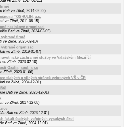
ati ve Zlíně
,
2014-02-21
)
 firmě
e Bati ve Zlíně
,
2014-02-22
)
lečnosti TOSHULIN, a.s.
ti ve Zlíně
,
2011-08-15
)
rané neziskové organizaci
áše Bati ve Zlíně
,
2024-02-05
)
 vybrané firmě
i ve Zlíně
,
2025-02-10
)
 vybrané organizaci
ati ve Zlíně
,
2019-01-07
)
ravotnické záchranné služby ve Valašském Meziříčí
i ve Zlíně
,
2023-02-10
)
ti Oxalis, spol. s r.o
e Zlíně
,
2020-01-06
)
ikace slabých a silných stránek vybraných VŠ v ČR
ati ve Zlíně
,
2004-12-01
)
iště
še Bati ve Zlíně
,
2023-12-01
)
a
ti ve Zlíně
,
2017-12-08
)
zice
áše Bati ve Zlíně
,
2023-12-01
)
ých fakult českých veřejných vysokých škol
še Bati ve Zlíně
,
2004-12-01
)