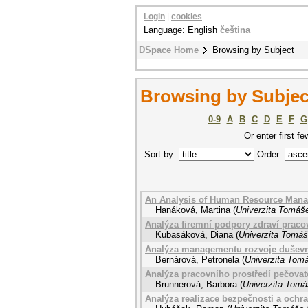
Login
|
cookies
Language: English
čeština
DSpace Home
Browsing by Subject
Browsing by Subjec
0-9
A
B
C
D
E
F
G
Or enter first fe
Sort by:
Order:
An Analysis of Human Resource Mana
Hanáková, Martina
(
Univerzita Tomáše
Analýza firemní podpory zdraví praco
Kubasáková, Diana
(
Univerzita Tomáš
Analýza managementu rozvoje duševn
Bernárová, Petronela
(
Univerzita Tomá
Analýza pracovního prostředí pečova
Brunnerová, Barbora
(
Univerzita Tomá
Analýza realizace bezpečnosti a ochra