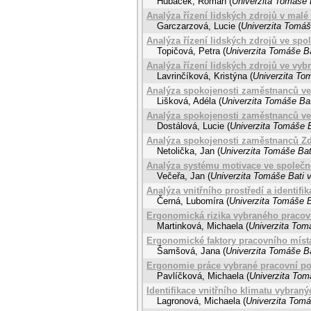
Hubáček, Roman
(
Univerzita Tomáše B
Analýza řízení lidských zdrojů v malé
Garczarzová, Lucie
(
Univerzita Tomáš
Analýza řízení lidských zdrojů ve spo
Topičová, Petra
(
Univerzita Tomáše Ba
Analýza řízení lidských zdrojů ve vyb
Lavrinčíková, Kristýna
(
Univerzita Tom
Analýza spokojenosti zaměstnanců ve
Lišková, Adéla
(
Univerzita Tomáše Bat
Analýza spokojenosti zaměstnanců ve
Dostálová, Lucie
(
Univerzita Tomáše B
Analýza spokojenosti zaměstnanců Zd
Netolička, Jan
(
Univerzita Tomáše Bat
Analýza systému motivace ve společnos
Večeřa, Jan
(
Univerzita Tomáše Bati v
Analýza vnitřního prostředí a identif
Černá, Lubomíra
(
Univerzita Tomáše B
Ergonomická rizika vybraného pracov
Martinková, Michaela
(
Univerzita Tomá
Ergonomické faktory pracovního míst
Šamšová, Jana
(
Univerzita Tomáše Ba
Ergonomie práce vybrané pracovní po
Pavlíčková, Michaela
(
Univerzita Tom
Identifikace vnitřního klimatu vybran
Lagronová, Michaela
(
Univerzita Tomá