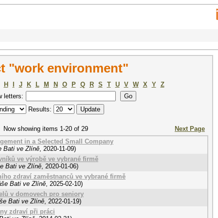
t "work environment"
H
I
J
K
L
M
N
O
P
Q
R
S
T
U
V
W
X
Y
Z
w letters:
Results:
Now showing items 1-20 of 29
Next Page
gement in a Selected Small Company
 Bati ve Zlíně
,
2020-11-09
)
vníků ve výrobě ve vybrané firmě
e Bati ve Zlíně
,
2020-01-06
)
ího zdraví zaměstnanců ve vybrané firmě
še Bati ve Zlíně
,
2025-02-10
)
telů v domovech pro seniory
še Bati ve Zlíně
,
2022-01-19
)
ny zdraví při práci