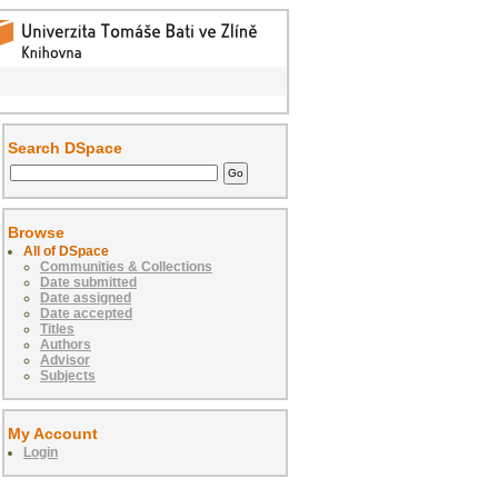
Search DSpace
Browse
All of DSpace
Communities & Collections
Date submitted
Date assigned
Date accepted
Titles
Authors
Advisor
Subjects
My Account
Login