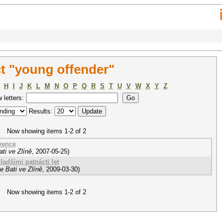
t "young offender"
H
I
J
K
L
M
N
O
P
Q
R
S
T
U
V
W
X
Y
Z
w letters:
Results:
Now showing items 1-2 of 2
vence
ti ve Zlíně
,
2007-05-25
)
adšími patnácti let
e Bati ve Zlíně
,
2009-03-30
)
Now showing items 1-2 of 2