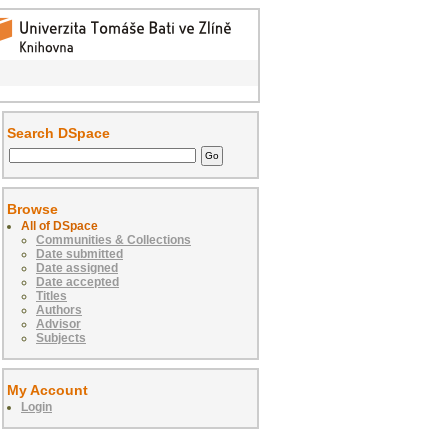
Search DSpace
Browse
All of DSpace
Communities & Collections
Date submitted
Date assigned
Date accepted
Titles
Authors
Advisor
Subjects
My Account
Login