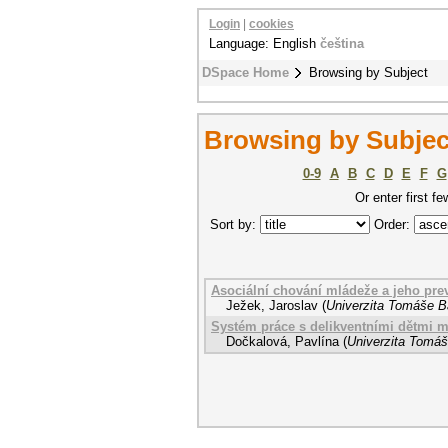
Login
|
cookies
Language: English
čeština
DSpace Home
Browsing by Subject
Browsing by Subjec
0-9
A
B
C
D
E
F
G
Or enter first fe
Sort by:
Order:
Asociální chování mládeže a jeho pre
Ježek, Jaroslav
(
Univerzita Tomáše Ba
Systém práce s delikventními dětmi ml
Dočkalová, Pavlína
(
Univerzita Tomáš