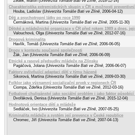
Zedek, Martin
(
Univerzita Tomáše Bati ve Zlíně
,
2018-12-14
)
Charakteristika extremistických skupin v ČR a možnosti preventivní
Houba, Ladislav
(
Univerzita Tomáše Bati ve Zlíně
,
2006-04-12
)
Děti a psychotropní látky po roce 1990
Čermáková, Martina
(
Univerzita Tomáše Bati ve Zlíně
,
2005-11-30
)
Dětské a mládežnické organizace v ČR před rokem 1989 a dnes, jej
Valouchová, Olga
(
Univerzita Tomáše Bati ve Zlíně
,
2012-07-16
)
Drogová kriminalita
Havlík, Tomáš
(
Univerzita Tomáše Bati ve Zlíně
,
2006-06-05
)
Drogy v kontextu současné společnosti
Žák, Jan
(
Univerzita Tomáše Bati ve Zlíně
,
2006-06-09
)
Etnické a rasové předsudky mládeže na Zlínsku
Pagáčová, Jolana
(
Univerzita Tomáše Bati ve Zlíně
,
2006-06-07
)
Faktory ovlivňující adaptaci dětí v týmu házené
Sikorová, Martina
(
Univerzita Tomáše Bati ve Zlíně
,
2009-03-30
)
Folklor jako významný socializační prvek v regionech ČR
Ciompa, Zdeňka
(
Univerzita Tomáše Bati ve Zlíně
,
2012-03-16
)
Fotbalové chuligánství jako sociální problém i jako faktor působíc
Dvořáková, Denisa
(
Univerzita Tomáše Bati ve Zlíně
,
2015-12-04
)
Hodnotová orientace dětí a mládeže
Sedláček, Ivo
(
Univerzita Tomáše Bati ve Zlíně
,
2007-05-25
)
Kriminalita mládeže a systém její prevence v České republice
Chromec, Jiří
(
Univerzita Tomáše Bati ve Zlíně
,
2007-04-13
)