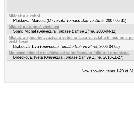
Mládež a alkohol
Plášková, Marcela
(
Univerzita Tomáše Bati ve Zlíně
,
2007-05-31
)
Mládež a drogová závislost
Somr, Michal
(
Univerzita Tomáše Bati ve Zlíně
,
2008-04-11
)
Mládež a způsoby využívání volného času ve vztahu k médiím z poh
vzdělávání.
Brabcová, Eva
(
Univerzita Tomáše Bati ve Zlíně
,
2006-04-05
)
Motivace mládeže navštěvovat volnočasovou folklorní organizaci
Brdečková, Iveta
(
Univerzita Tomáše Bati ve Zlíně
,
2018-11-27
)
Now showing items 1-20 of 61