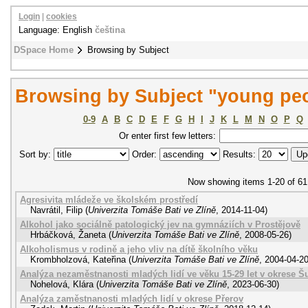
Login
|
cookies
Language: English
čeština
DSpace Home
Browsing by Subject
Browsing by Subject "young pe
0-9
A
B
C
D
E
F
G
H
I
J
K
L
M
N
O
P
Q
Or enter first few letters:
Sort by:
Order:
Results:
Now showing items 1-20 of 61
Agresivita mládeže ve školském prostředí
Navrátil, Filip
(
Univerzita Tomáše Bati ve Zlíně
,
2014-11-04
)
Alkohol jako sociálně patologický jev na gymnáziích v Prostějově
Hrbáčková, Žaneta
(
Univerzita Tomáše Bati ve Zlíně
,
2008-05-26
)
Alkoholismus v rodině a jeho vliv na dítě školního věku
Krombholzová, Kateřina
(
Univerzita Tomáše Bati ve Zlíně
,
2004-04-2
Analýza nezaměstnanosti mladých lidí ve věku 15-29 let v okrese 
Nohelová, Klára
(
Univerzita Tomáše Bati ve Zlíně
,
2023-06-30
)
Analýza zaměstnanosti mladých lidí v okrese Přerov