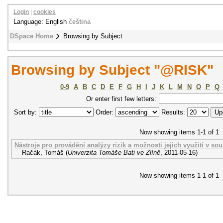
Login
|
cookies
Language: English
čeština
DSpace Home
Browsing by Subject
Browsing by Subject "@RISK"
0-9
A
B
C
D
E
F
G
H
I
J
K
L
M
N
O
P
Q
Or enter first few letters:
Sort by:
Order:
Results:
Now showing items 1-1 of 1
Nástroje pro provádění analýzy rizik a možnosti jejich využití v sou
Račák, Tomáš
(
Univerzita Tomáše Bati ve Zlíně
,
2011-05-16
)
Now showing items 1-1 of 1