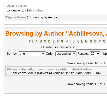
Login
|
cookies
Language: English
čeština
DSpace Home
Browsing by Author
Browsing by Author "Achillesová, 
0-9
A
B
C
D
E
F
G
H
I
J
K
L
M
N
O
P
Q
Or enter first few letters:
Sort by:
Order:
Results:
Now showing items 1-1 of 1
Příčiny a důsledky rozvodovosti z pohledu středoškoláků
Achillesová, Adéla
(
Univerzita Tomáše Bati ve Zlíně
,
2019-10-04
)
Now showing items 1-1 of 1