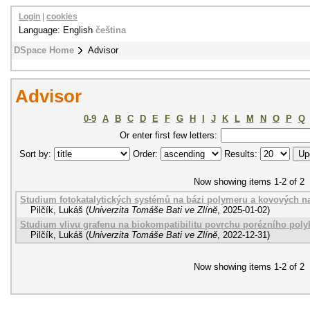
Login
|
cookies
Language: English
čeština
DSpace Home
Advisor
Advisor
0-9
A
B
C
D
E
F
G
H
I
J
K
L
M
N
O
P
Q
Or enter first few letters:
Sort by:
Order:
Results:
Now showing items 1-2 of 2
Studium fotokatalytických systémů na bázi polymeru a kovových n
Pilčík, Lukáš
(
Univerzita Tomáše Bati ve Zlíně
,
2025-01-02
)
Studium vlivu grafenu na biokompatibilitu povrchu porézního poly
Pilčík, Lukáš
(
Univerzita Tomáše Bati ve Zlíně
,
2022-12-31
)
Now showing items 1-2 of 2