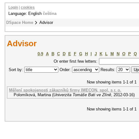
Login
|
cookies
Language: English
čeština
DSpace Home
Advisor
Advisor
0-9
A
B
C
D
E
F
G
H
I
J
K
L
M
N
O
P
Q
Or enter first few letters:
Sort by:
Order:
Results:
Now showing items 1-1 of 1
Měření spokojenosti zákazníků firmy IMECON, spol. s r. o.
Polomíková, Martina
(
Univerzita Tomáše Bati ve Zlíně
,
2012-03-16
)
Now showing items 1-1 of 1