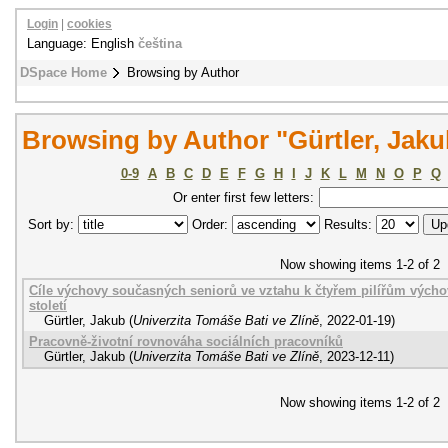
Login
|
cookies
Language: English
čeština
DSpace Home
Browsing by Author
Browsing by Author "Gürtler, Jaku
0-9
A
B
C
D
E
F
G
H
I
J
K
L
M
N
O
P
Q
Or enter first few letters:
Sort by:
Order:
Results:
Now showing items 1-2 of 2
Cíle výchovy současných seniorů ve vztahu k čtyřem pilířům výcho
století
Gürtler, Jakub
(
Univerzita Tomáše Bati ve Zlíně
,
2022-01-19
)
Pracovně-životní rovnováha sociálních pracovníků
Gürtler, Jakub
(
Univerzita Tomáše Bati ve Zlíně
,
2023-12-11
)
Now showing items 1-2 of 2